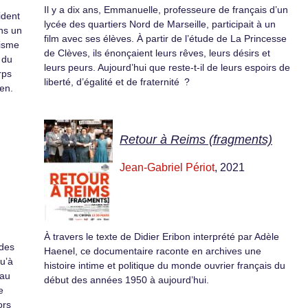
Il y a dix ans, Emmanuelle, professeure de français d’un
ident
lycée des quartiers Nord de Marseille, participait à un
ns un
film avec ses élèves. À partir de l’étude de La Princesse
risme
de Clèves, ils énonçaient leurs rêves, leurs désirs et
 du
leurs peurs. Aujourd’hui que reste-t-il de leurs espoirs de
rps
liberté, d’égalité et de fraternité ?
ien.
Retour à Reims (fragments)
Jean-Gabriel Périot
, 2021
À travers le texte de Didier Eribon interprété par Adèle
 des
Haenel, ce documentaire raconte en archives une
u’à
histoire intime et politique du monde ouvrier français du
eau
début des années 1950 à aujourd’hui.
e
ors