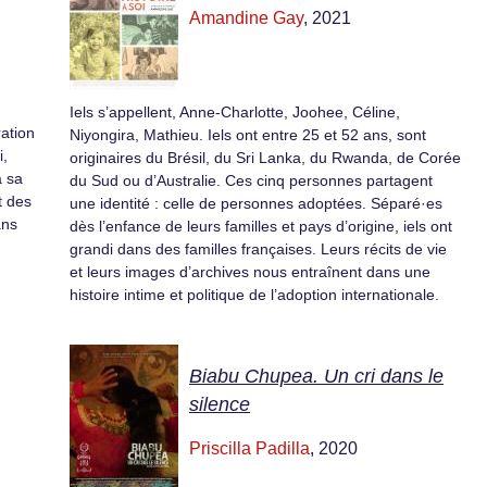
Amandine Gay
, 2021
Iels s’appellent, Anne-Charlotte, Joohee, Céline,
ration
Niyongira, Mathieu. Iels ont entre 25 et 52 ans, sont
i,
originaires du Brésil, du Sri Lanka, du Rwanda, de Corée
à sa
du Sud ou d’Australie. Ces cinq personnes partagent
t des
une identité : celle de personnes adoptées. Séparé·es
ans
dès l’enfance de leurs familles et pays d’origine, iels ont
grandi dans des familles françaises. Leurs récits de vie
et leurs images d’archives nous entraînent dans une
histoire intime et politique de l’adoption internationale.
Biabu Chupea. Un cri dans le
silence
Priscilla Padilla
, 2020