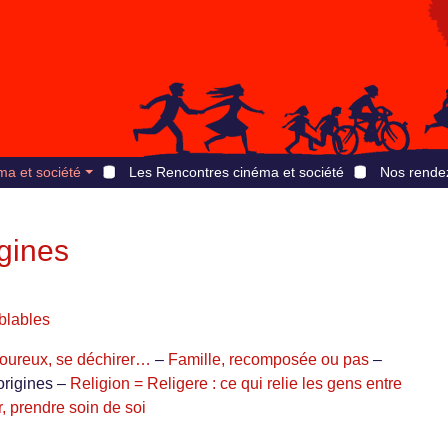
ma et société
Les Rencontres cinéma et société
Nos rende
gines
blables
oureux, se déchirer…
–
Famille, recomposée ou pas
–
origines –
Religion = Religere : ce qui relie les gens entre
, prendre soin de soi