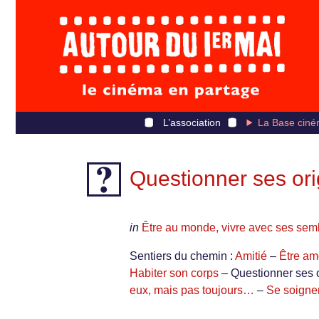
L’association
La Base ciné
Questionner ses ori
in
Être au monde, vivre avec ses sem
Sentiers du chemin :
Amitié
–
Être am
Habiter son corps
– Questionner ses 
eux, mais pas toujours…
–
Se soigner