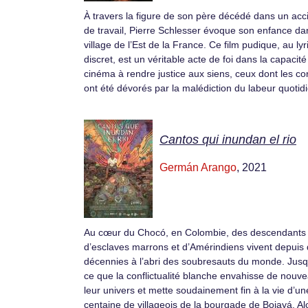
À travers la figure de son père décédé dans un acc
de travail, Pierre Schlesser évoque son enfance da
village de l’Est de la France. Ce film pudique, au ly
discret, est un véritable acte de foi dans la capacité
cinéma à rendre justice aux siens, ceux dont les co
ont été dévorés par la malédiction du labeur quotid
Cantos qui inundan el rio
Germán Arango
, 2021
Au cœur du Chocó, en Colombie, des descendants
d’esclaves marrons et d’Amérindiens vivent depuis
décennies à l’abri des soubresauts du monde. Jusq
ce que la conflictualité blanche envahisse de nouv
leur univers et mette soudainement fin à la vie d’un
centaine de villageois de la bourgade de Bojayá. Al