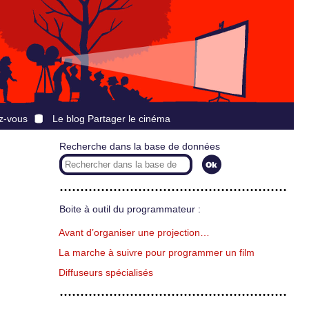
z-vous
Le blog Partager le cinéma
Recherche dans la base de données
Boite à outil du programmateur :
Avant d’organiser une projection…
La marche à suivre pour programmer un film
Diffuseurs spécialisés