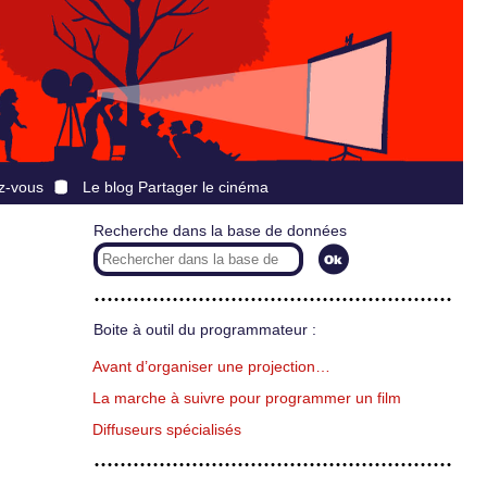
z-vous
Le blog Partager le cinéma
Recherche dans la base de données
Boite à outil du programmateur :
Avant d’organiser une projection…
La marche à suivre pour programmer un film
Diffuseurs spécialisés