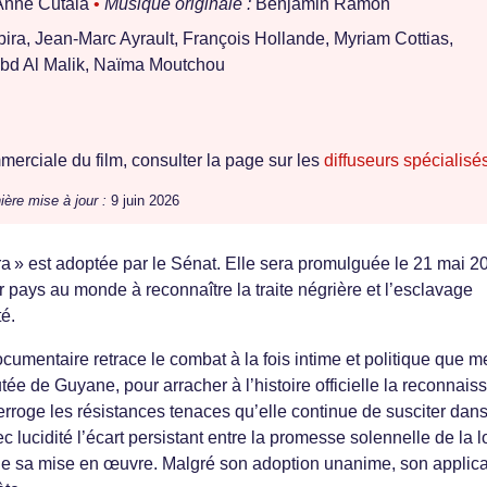
nne Cutaia
•
Musique originale :
Benjamin Ramon
ira, Jean-Marc Ayrault, François Hollande, Myriam Cottias,
bd Al Malik, Naïma Moutchou
erciale du film, consulter la page sur les
diffuseurs spécialisé
ière mise à jour :
9 juin 2026
ira » est adoptée par le Sénat. Elle sera promulguée le 21 mai 2
r pays au monde à reconnaître la traite négrière et l’esclavage
é.
ocumentaire retrace le combat à la fois intime et politique que 
tée de Guyane, pour arracher à l’histoire officielle la reconnai
erroge les résistances tenaces qu’elle continue de susciter dan
 lucidité l’écart persistant entre la promesse solennelle de la lo
 de sa mise en œuvre. Malgré son adoption unanime, son applica