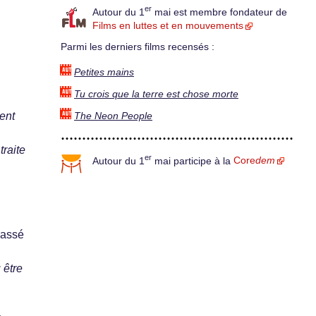
er
Autour du 1
mai est membre fondateur de
Films en luttes et en mouvements
Parmi les derniers films recensés :
Petites mains
Tu crois que la terre est chose morte
ent
The Neon People
traite
er
Autour du 1
mai participe à la
Core
dem
passé
 être