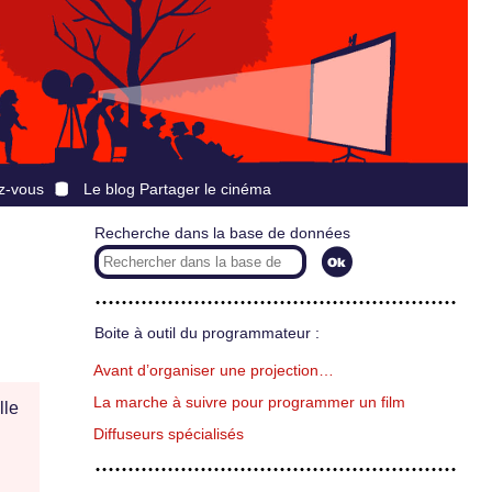
z-vous
Le blog Partager le cinéma
Recherche dans la base de données
Boite à outil du programmateur :
Avant d’organiser une projection…
La marche à suivre pour programmer un film
lle
Diffuseurs spécialisés