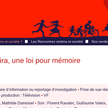
ma et société
Les Rencontres cinéma et société
Nos rende
ira, une loi pour mémoire
e d’information ou reportage d’investigation
•
Prise de vue rée
production :
Télévision
•
VF
l, Mathilde Damoisel
•
Son :
Florent Ravalec, Guillaume Valeix,