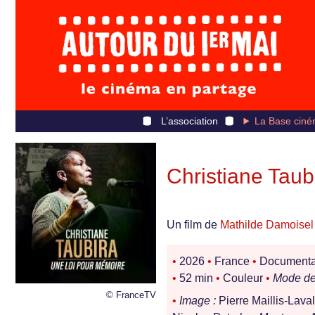
L’association
La Base ciné
Christiane Taub
Un film de
Mathilde Damoisel
•
2026
•
France
•
Documentair
•
52 min
•
Couleur
•
Mode de 
© FranceTV
•
Image :
Pierre Maillis-Lava