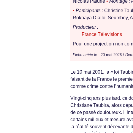
Nicolas Paturle
•
Montage :
A
•
Participants :
Christine Taub
Rokhaya Diallo, Seumboy, A
Producteur :
France Télévisions
Pour une projection non comm
Fiche créée le :
20 mai 2026 /
Dern
Le 10 mai 2001, la « loi Taub
faisant de la France le premie
comme crime contre l’humanit
Vingt-cinq ans plus tard, ce d
Christiane Taubira, alors dépu
de ce passé douloureux. Il int
certains milieux et mesure avec
la réalité souvent décevante