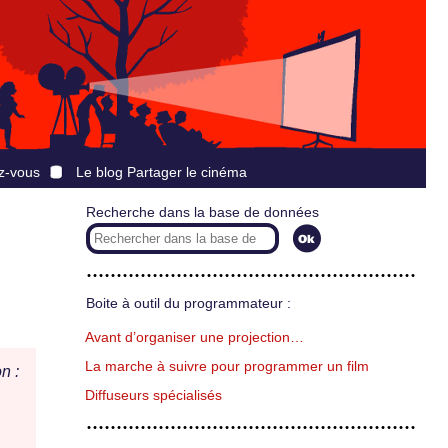
z-vous
Le blog Partager le cinéma
Recherche dans la base de données
Boite à outil du programmateur :
Avant d’organiser une projection…
La marche à suivre pour programmer un film
n :
Diffuseurs spécialisés