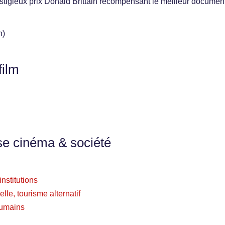
tigieux prix Donald Brittain récompensant le meilleur documen
n)
film
se cinéma & société
nstitutions
relle, tourisme alternatif
 humains