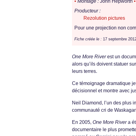
•
Montage :
John Hepworth
•
Producteur :
Rezolution pictures
Pour une projection non comm
Fiche créée le :
17 septembre 201
One More River
est un docume
alors qu’ils doivent statuer s
leurs terres.
Ce témoignage dramatique jet
décisionnel et montre avec ju
Neil Diamond, l’un des plus i
communauté cri de Waskaganis
En 2005,
One More River
a ét
documentaire le plus promett