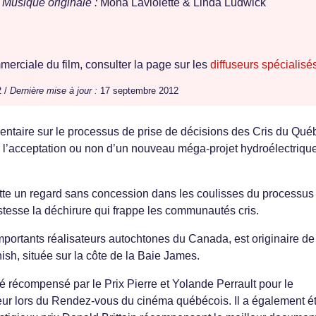
Musique originale :
Mona Laviolette & Linda Ludwick
erciale du film, consulter la page sur les
diffuseurs spécialisé
2 /
Dernière mise à jour :
17 septembre 2012
ntaire sur le processus de prise de décisions des Cris du Qué
ur l’acceptation ou non d’un nouveau méga-projet hydroélectriqu
te un regard sans concession dans les coulisses du processus
stesse la déchirure qui frappe les communautés cris.
mportants réalisateurs autochtones du Canada, est originaire de
h, située sur la côte de la Baie James.
é récompensé par le Prix Pierre et Yolande Perrault pour le
eur lors du Rendez-vous du cinéma québécois. Il a également é