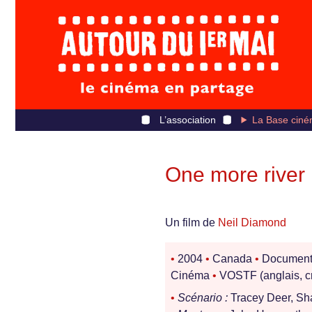
L’association
La Base ciné
One more river
Un film de
Neil Diamond
•
2004
•
Canada
•
Document
Cinéma
•
VOSTF (anglais, c
•
Scénario :
Tracey Deer, Sh