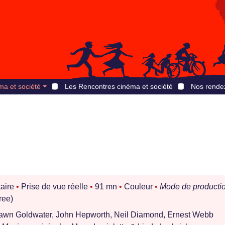
ma et société
Les Rencontres cinéma et société
Nos rende
aire
•
Prise de vue réelle
•
91 mn
•
Couleur
•
Mode de productio
ree)
awn Goldwater, John Hepworth, Neil Diamond, Ernest Webb