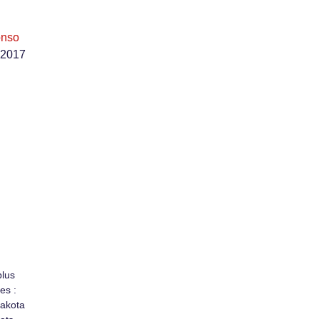
onso
 2017
plus
es :
Dakota