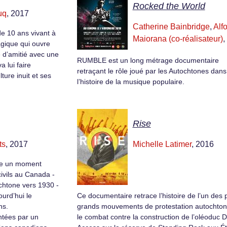
Rocked the World
uq
, 2017
Catherine Bainbridge
,
Alf
de 10 ans vivant à
Maiorana (co-réalisateur)
,
gique qui ouvre
ie d’amitié avec une
RUMBLE est un long métrage documentaire
a lui faire
retraçant le rôle joué par les Autochtones dans
lture inuit et ses
l’histoire de la musique populaire.
Rise
ts
, 2017
Michelle Latimer
, 2016
he un moment
civils au Canada -
ochtone vers 1930 -
ourd’hui le
Ce documentaire retrace l’histoire de l’un des 
ns.
grands mouvements de protestation autochton
ntées par un
le combat contre la construction de l’oléoduc 