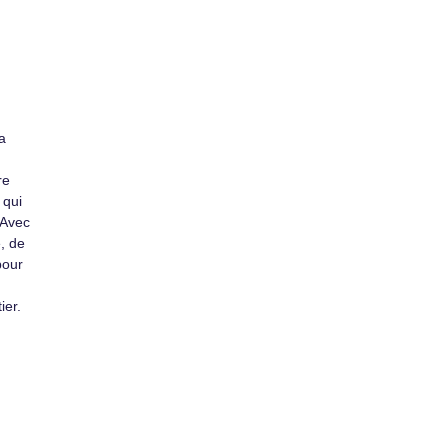
a
re
 qui
 Avec
, de
pour
ier.