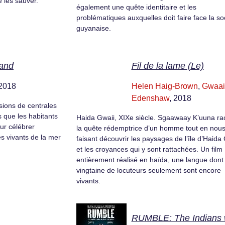
e les sauver.
également une quête identitaire et les
problématiques auxquelles doit faire face la so
guyanaise.
and
Fil de la lame (Le)
 2018
Helen Haig-Brown
,
Gwaai
Edenshaw
, 2018
sions de centrales
s que les habitants
Haida Gwaii, XIXe siècle. Sgaawaay K’uuna ra
ur célébrer
la quête rédemptrice d’un homme tout en nou
es vivants de la mer
faisant découvrir les paysages de l’île d’Haida
et les croyances qui y sont rattachées. Un film
entièrement réalisé en haïda, une langue dont
vingtaine de locuteurs seulement sont encore
vivants.
RUMBLE: The Indians