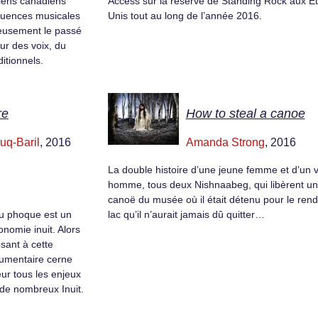
iens canadiens
Access sur la réserve de Standing Rock aux Ét
équences musicales
Unis tout au long de l’année 2016.
ieusement le passé
eur des voix, du
itionnels.
re
How to steal a canoe
uq-Baril
, 2016
Amanda Strong
, 2016
La double histoire d’une jeune femme et d’un vi
homme, tous deux Nishnaabeg, qui libèrent un
canoë du musée où il était détenu pour le ren
au phoque est un
lac qu’il n’aurait jamais dû quitter…
onomie inuit. Alors
sant à cette
cumentaire cerne
ur tous les enjeux
de nombreux Inuit.