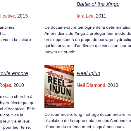
s
Battle of the Xingu
llective
, 2013
Iara Lee
, 2011
andines
Ce documenatire témoigne de la déterminatio
t la
Amérindiens du Xingu à protéger leur mode de
 vie et la culture
en s’opposant à un projet de barrage hydrauli
qui les priverait d’un fleuve qui constitue leur 
moyen de survie.
 coule encore
Reel Injun
Rojas
, 2010
Neil Diamond
, 2010
exicain cherche à
hydroélectrique qui
ud d’Acapulco. Et le
Ce road-movie, long métrage documentaire, re
u cœur de la
l’évolution de la représentation des Amérindie
 leur vie et leur
l’époque du cinéma muet jusqu’à nos jours.
r pour leur terre.