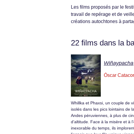
Les films proposés par le fest
travail de repérage et de veill
créations autochtones à parta
22 films dans la b
Wiñaypacha
Óscar Cataco
Whillka et Phaxsi, un couple de vie
isolés dans les pics lointains de l
Andes péruviennes, à plus de cin
d’altitude. Face à la misère et à 
inexorable du temps, ils imploren