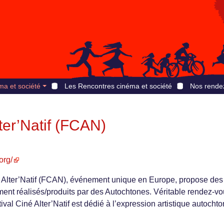
ma et société
Les Rencontres cinéma et société
Nos rende
lter’Natif (FCAN)
org/
é Alter’Natif (FCAN), événement unique en Europe, propose des 
ent réalisés/produits par des Autochtones. Véritable rendez-v
val Ciné Alter’Natif est dédié à l’expression artistique autocht