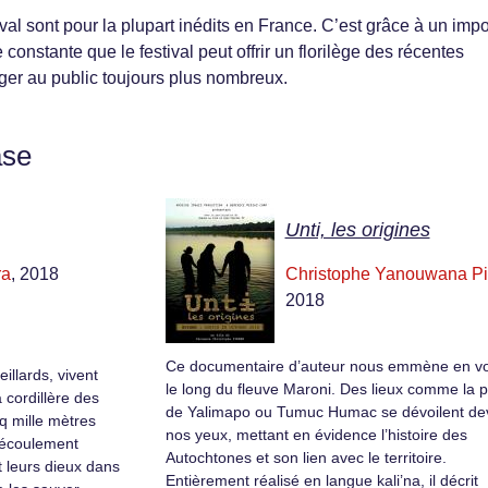
ival sont pour la plupart inédits en France. C’est grâce à un impo
e constante que le festival peut offrir un florilège des récentes
ger au public toujours plus nombreux.
ase
Unti, les origines
ra
, 2018
Christophe Yanouwana Pi
2018
Ce documentaire d’auteur nous emmène en v
illards, vivent
le long du fleuve Maroni. Des lieux comme la 
a cordillère des
de Yalimapo ou Tumuc Humac se dévoilent de
q mille mètres
nos yeux, mettant en évidence l’histoire des
l’écoulement
Autochtones et son lien avec le territoire.
t leurs dieux dans
Entièrement réalisé en langue kali’na, il décrit