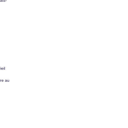
ats-
eil
dre au