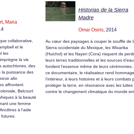
Historias de la Sierra
Madre
rt
,
Maria
14
Omar Osiris
, 2014
que collaborative,
Au cœur des paysages à couper le souffle de l
ampbell et le
Sierra occidentale du Mexique, les Wixarika
t les
(Huichol) et les Nayeri (Cora) risquent de perd
imprègne la vie
leurs terres traditionnelles et les sources d’eau
 autochtones, des
fondent l’essence même de leurs cérémonies.
e la puissance des
ce documentaire, le réalisateur rend hommage
roir afin
l’intérieur, à leurs histoires et à leurs combats 
s affrontent
protéger la terre, en résonance avec les luttes
coloniale, Belcourt
contre le changement climatique du monde ent
phiques à la beauté
ignant une femme
Ancêtres à l’aide
 futures.