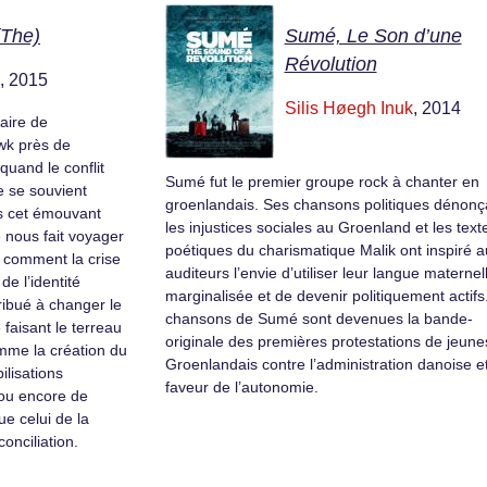
(The)
Sumé, Le Son d’une
Révolution
, 2015
Silis Høegh Inuk
, 2014
naire de
wk près de
quand le conflit
Sumé fut le premier groupe rock à chanter en
e se souvient
groenlandais. Ses chansons politiques dénonç
s cet émouvant
les injustices sociales au Groenland et les text
 nous fait voyager
poétiques du charismatique Malik ont inspiré a
r comment la crise
auditeurs l’envie d’utiliser leur langue maternel
e l’identité
marginalisée et de devenir politiquement actifs
ribué à changer le
chansons de Sumé sont devenues la bande-
 faisant le terreau
originale des premières protestations de jeune
comme la création du
Groenlandais contre l’administration danoise e
lisations
faveur de l’autonomie.
ou encore de
e celui de la
onciliation.