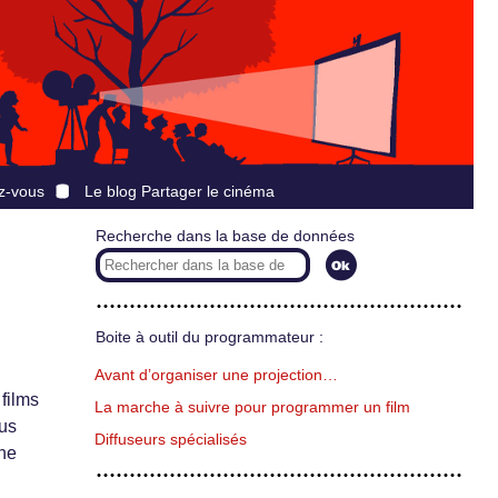
z-vous
Le blog Partager le cinéma
Recherche dans la base de données
Boite à outil du programmateur :
Avant d’organiser une projection…
films
La marche à suivre pour programmer un film
ous
Diffuseurs spécialisés
one