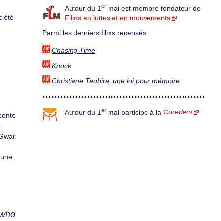
er
Autour du 1
mai est membre fondateur de
ciété
Films en luttes et en mouvements
Parmi les derniers films recensés :
Chasing Time
Knock
Christiane Taubira, une loi pour mémoire
er
Autour du 1
mai participe à la
Core
dem
conte
s
 Gwaii
 une
 who