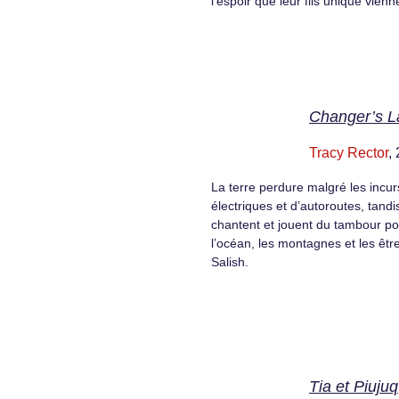
l’espoir que leur fils unique vienn
Changer’s L
Tracy Rector
,
La terre perdure malgré les incur
électriques et d’autoroutes, tandi
chantent et jouent du tambour po
l’océan, les montagnes et les êtr
Salish.
Tia et Piujuq