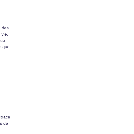
n des
 vie,
que
unique
trace
ns de