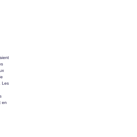
aient
es
ux
le
. Les
s
t en