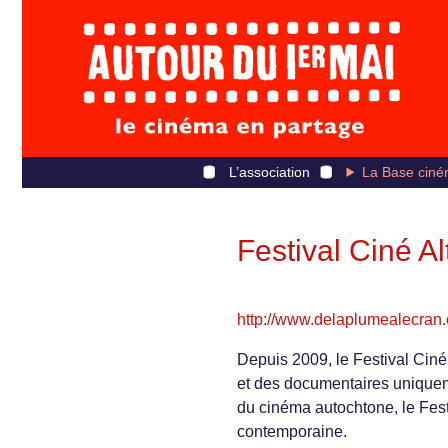
L’association
La Base ciné
Festival Ciné A
http://www.delaplumealecran.
Depuis 2009, le Festival Cin
et des documentaires uniquem
du cinéma autochtone, le Festi
contemporaine.