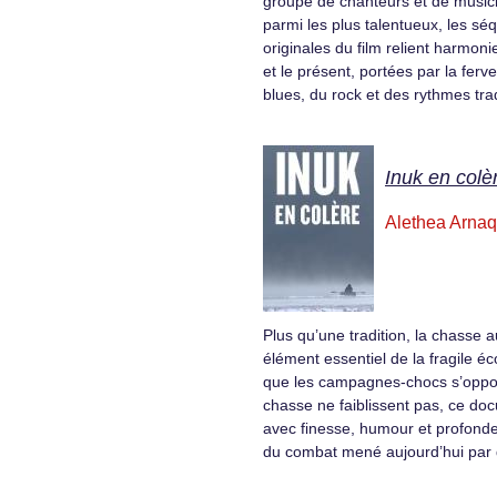
groupe de chanteurs et de music
parmi les plus talentueux, les s
originales du film relient harmon
et le présent, portées par la ferv
blues, du rock et des rythmes trad
Inuk en colè
Alethea Arnaq
Plus qu’une tradition, la chasse 
élément essentiel de la fragile éc
que les campagnes-chocs s’oppo
chasse ne faiblissent pas, ce do
avec finesse, humour et profonde
du combat mené aujourd’hui par 