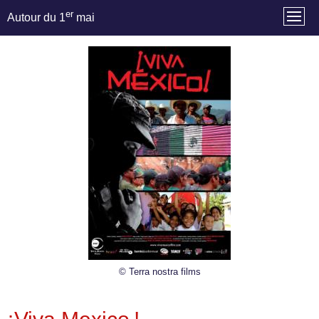
er
Autour du 1
mai
© Terra nostra films