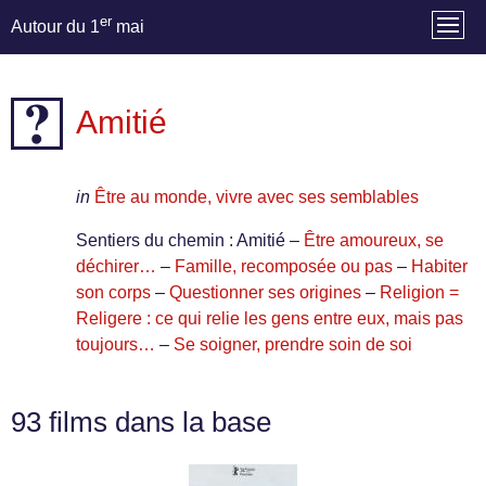
er
Autour du 1
mai
Amitié
in
Être au monde, vivre avec ses semblables
Sentiers du chemin : Amitié –
Être amoureux, se
déchirer…
–
Famille, recomposée ou pas
–
Habiter
son corps
–
Questionner ses origines
–
Religion =
Religere : ce qui relie les gens entre eux, mais pas
toujours…
–
Se soigner, prendre soin de soi
93 films dans la base