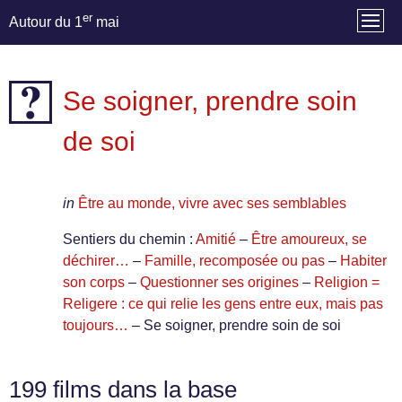
er
Autour du 1
mai
Se soigner, prendre soin
de soi
in
Être au monde, vivre avec ses semblables
Sentiers du chemin :
Amitié
–
Être amoureux, se
déchirer…
–
Famille, recomposée ou pas
–
Habiter
son corps
–
Questionner ses origines
–
Religion =
Religere : ce qui relie les gens entre eux, mais pas
toujours…
– Se soigner, prendre soin de soi
199 films dans la base