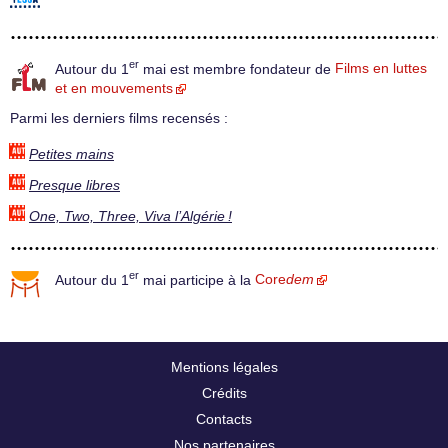
er
Autour du 1
mai est membre fondateur de
Films en luttes
et en mouvements
Parmi les derniers films recensés :
Petites mains
Presque libres
One, Two, Three, Viva l’Algérie !
er
Autour du 1
mai participe à la
Core
dem
Mentions légales
Crédits
Contacts
Nos partenaires