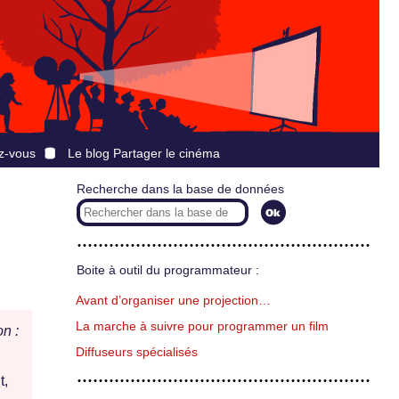
z-vous
Le blog Partager le cinéma
Recherche dans la base de données
Boite à outil du programmateur :
Avant d’organiser une projection…
La marche à suivre pour programmer un film
n :
Diffuseurs spécialisés
t,