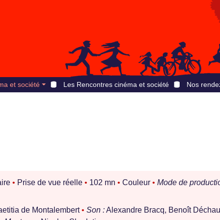
ma et société
Les Rencontres cinéma et société
Nos rende
ire
•
Prise de vue réelle
•
102 mn
•
Couleur
•
Mode de productio
aetitia de Montalembert
•
Son :
Alexandre Bracq, Benoît Déchau