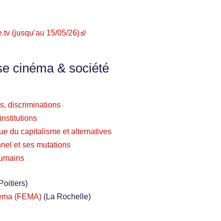
te.tv (jusqu’au 15/05/26)
se cinéma & société
s, discriminations
nstitutions
ue du capitalisme et alternatives
nel et ses mutations
 humains
Poitiers)
néma (FEMA)
(La Rochelle)