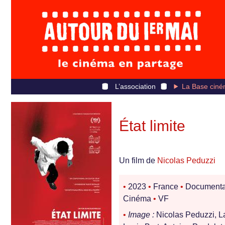
L’association
La Base ciné
État limite
Un film de
Nicolas Peduzzi
•
2023
•
France
•
Documenta
Cinéma
•
VF
•
Image :
Nicolas Peduzzi, L