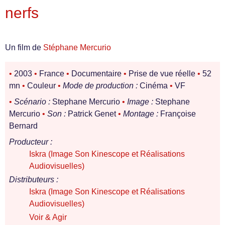
nerfs
Un film de
Stéphane Mercurio
•
2003
•
France
•
Documentaire
•
Prise de vue réelle
•
52
mn
•
Couleur
•
Mode de production :
Cinéma
•
VF
•
Scénario :
Stephane Mercurio
•
Image :
Stephane
Mercurio
•
Son :
Patrick Genet
•
Montage :
Françoise
Bernard
Producteur :
Iskra (Image Son Kinescope et Réalisations
Audiovisuelles)
Distributeurs :
Iskra (Image Son Kinescope et Réalisations
Audiovisuelles)
Voir & Agir