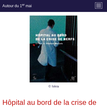
er
Autour du 1
mai
© Iskra
Hôpital au bord de la crise de