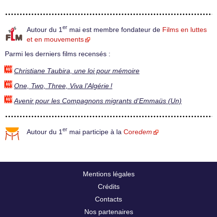
er
Autour du 1
mai est membre fondateur de
Films en luttes
et en mouvements
Parmi les derniers films recensés :
Christiane Taubira, une loi pour mémoire
One, Two, Three, Viva l’Algérie !
Avenir pour les Compagnons migrants d’Emmaüs (Un)
er
Autour du 1
mai participe à la
Core
dem
Mentions légales
Crédits
Contacts
Nos partenaires