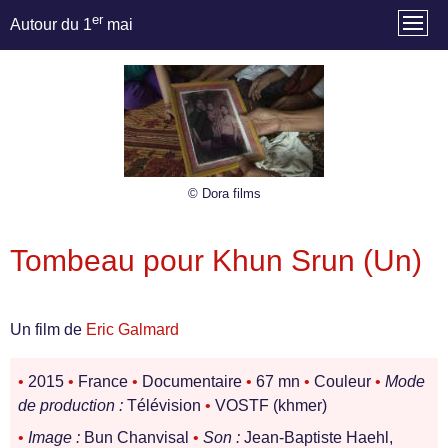
er
Autour du 1
mai
© Dora films
Tombeau pour Khun Srun (Un)
Un film de
Eric Galmard
•
2015
•
France
•
Documentaire
•
67 mn
•
Couleur
•
Mode
de production :
Télévision
•
VOSTF (khmer)
•
Image :
Bun Chanvisal
•
Son :
Jean-Baptiste Haehl,