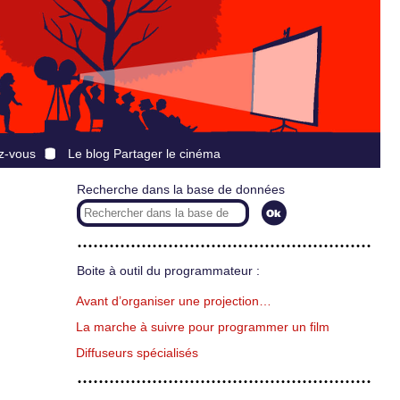
z-vous
Le blog Partager le cinéma
Recherche dans la base de données
Boite à outil du programmateur :
Avant d’organiser une projection…
La marche à suivre pour programmer un film
Diffuseurs spécialisés