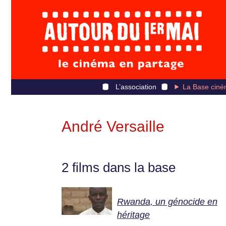
L’association
La Base ciné
André Versaille
2 films dans la base
Rwanda, un génocide en
héritage