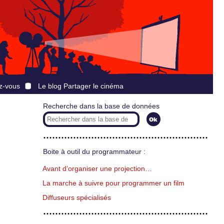
z-vous
Le blog Partager le cinéma
Recherche dans la base de données
Boite à outil du programmateur :
Avant d’organiser une projection…
La marche à suivre pour programmer un film
Diffuseurs spécialisés