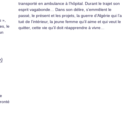
transporté en ambulance à l’hôpital. Durant le trajet son
esprit vagabonde… Dans son délire, s’emmêlent le
passé, le présent et les projets, la guerre d’Algérie qui l’a
s »,
tué de l’intérieur, la jeune femme qu’il aime et qui veut le
es, le
quitter, cette vie qu’il doit réapprendre à vivre…
un
e)
de
fronté