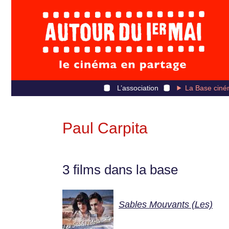
L’association
La Base ciné
Paul Carpita
3 films dans la base
Sables Mouvants (Les)