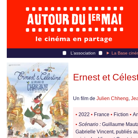
L’association
La Base ciné
Ernest et Céles
Un film de
Julien Chheng
,
Je
•
2022
•
France
•
Fiction
•
An
•
Scénario :
Guillaume Mauta
Gabrielle Vincent, publiés 