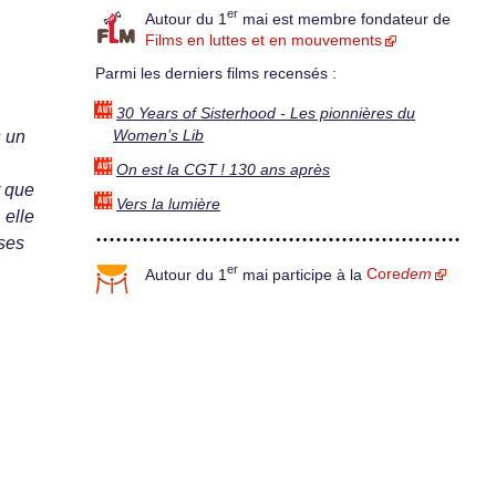
er
Autour du 1
mai est membre fondateur de
Films en luttes et en mouvements
Parmi les derniers films recensés :
30 Years of Sisterhood - Les pionnières du
Women’s Lib
s un
On est la CGT ! 130 ans après
r que
Vers la lumière
 elle
 ses
er
Autour du 1
mai participe à la
Core
dem