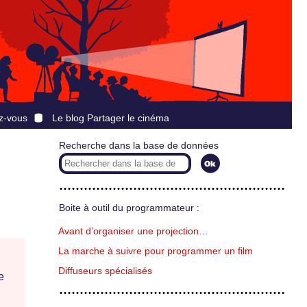
z-vous
Le blog Partager le cinéma
Recherche dans la base de données
Boite à outil du programmateur :
Avant d’organiser une projection…
La marche à suivre pour programmer un film
Diffuseurs spécialisés
e