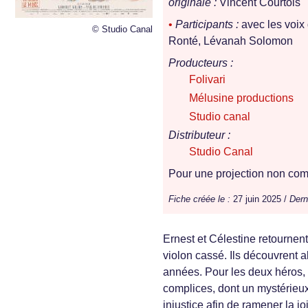
originale :
Vincent Courtois
•
Participants :
avec les voix
© Studio Canal
Ronté, Lévanah Solomon
Producteurs :
Folivari
Mélusine productions
Studio canal
Distributeur :
Studio Canal
Pour une projection non comm
Fiche créée le :
27 juin 2025 /
Dern
Ernest et Célestine retournent
violon cassé. Ils découvrent 
années. Pour les deux héros,
complices, dont un mystérieux 
injustice afin de ramener la j