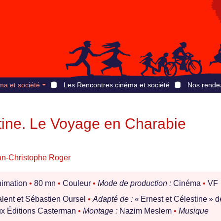
ma et société
Les Rencontres cinéma et société
Nos rende
tine. Le Voyage en Charabie
an-Christophe Roger
imation
•
80 mn
•
Couleur
•
Mode de production :
Cinéma
•
VF
lent et Sébastien Oursel
•
Adapté de :
« Ernest et Célestine » d
aux Éditions Casterman
•
Montage :
Nazim Meslem
•
Musique