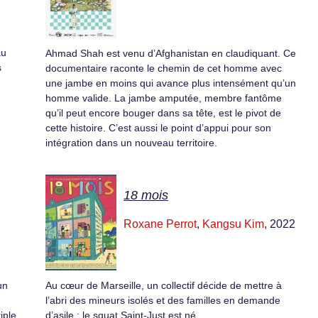
au
Ahmad Shah est venu d’Afghanistan en claudiquant. Ce
s
documentaire raconte le chemin de cet homme avec
une jambe en moins qui avance plus intensément qu’un
homme valide. La jambe amputée, membre fantôme
qu’il peut encore bouger dans sa tête, est le pivot de
cette histoire. C’est aussi le point d’appui pour son
intégration dans un nouveau territoire.
18 mois
Roxane Perrot
,
Kangsu Kim
, 2022
un
Au cœur de Marseille, un collectif décide de mettre à
l’abri des mineurs isolés et des familles en demande
iple.
d’asile : le squat Saint-Just est né.