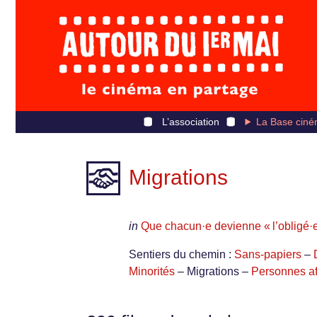
L’association
La Base ciné
Migrations
in
Que chacun·e devienne « l’obligé·
Sentiers du chemin :
Sans-papiers
–
Minorités
– Migrations –
Personnes a