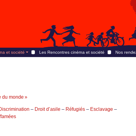
ma et société
Les Rencontres cinéma et société
Nos rende
e du monde »
Discrimination
–
Droit d’asile
–
Réfugiés
–
Esclavage
–
ffamées