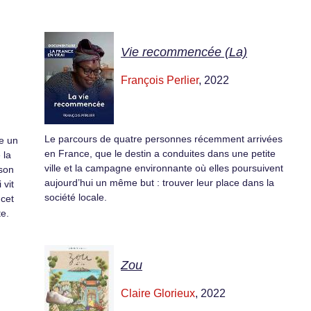
Vie recommencée (La)
François Perlier
, 2022
Le parcours de quatre personnes récemment arrivées
te un
en France, que le destin a conduites dans une petite
 la
ville et la campagne environnante où elles poursuivent
 son
aujourd’hui un même but : trouver leur place dans la
 vit
société locale.
 cet
te.
Zou
Claire Glorieux
, 2022