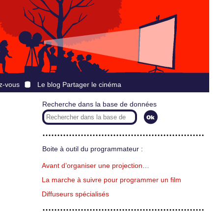
z-vous
Le blog Partager le cinéma
Recherche dans la base de données
Boite à outil du programmateur :
Avant d’organiser une projection…
La marche à suivre pour programmer un film
Diffuseurs spécialisés