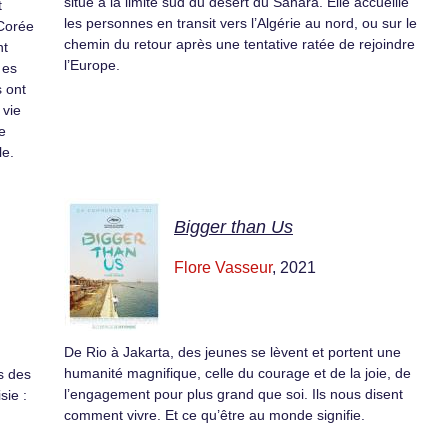
situé à la limite sud du désert du Sahara. Elle accueille
t
les personnes en transit vers l’Algérie au nord, ou sur le
 Corée
chemin du retour après une tentative ratée de rejoindre
nt
l’Europe.
·es
s ont
 vie
e
le.
Bigger than Us
Flore Vasseur
, 2021
De Rio à Jakarta, des jeunes se lèvent et portent une
humanité magnifique, celle du courage et de la joie, de
s des
l’engagement pour plus grand que soi. Ils nous disent
sie :
comment vivre. Et ce qu’être au monde signifie.