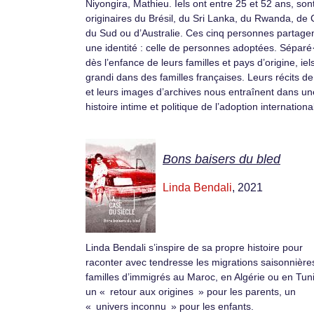
Niyongira, Mathieu. Iels ont entre 25 et 52 ans, son
originaires du Brésil, du Sri Lanka, du Rwanda, de
du Sud ou d’Australie. Ces cinq personnes partage
une identité : celle de personnes adoptées. Séparé
dès l’enfance de leurs familles et pays d’origine, iel
grandi dans des familles françaises. Leurs récits de
et leurs images d’archives nous entraînent dans un
histoire intime et politique de l’adoption internationa
Bons baisers du bled
Linda Bendali
, 2021
Linda Bendali s’inspire de sa propre histoire pour
raconter avec tendresse les migrations saisonnière
familles d’immigrés au Maroc, en Algérie ou en Tuni
un « retour aux origines » pour les parents, un
« univers inconnu » pour les enfants.