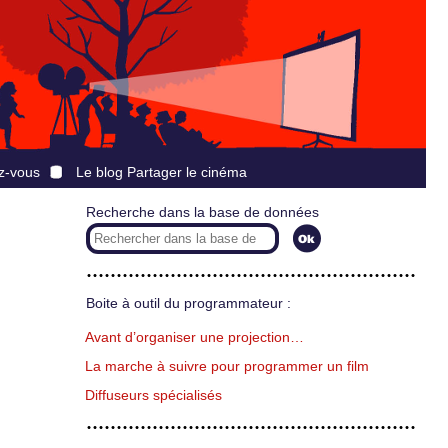
z-vous
Le blog Partager le cinéma
Recherche dans la base de données
Boite à outil du programmateur :
Avant d’organiser une projection…
La marche à suivre pour programmer un film
Diffuseurs spécialisés