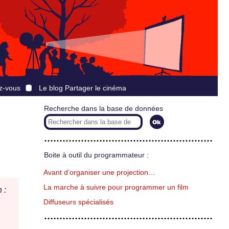
z-vous
Le blog Partager le cinéma
Recherche dans la base de données
Boite à outil du programmateur :
Avant d’organiser une projection…
La marche à suivre pour programmer un film
 :
Diffuseurs spécialisés