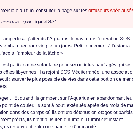
erciale du film, consulter la page sur les
diffuseurs spécialisé
ernière mise à jour :
5 juillet 2024
e Lampedusa, j’attends l’Aquarius, le navire de l’opération SOS
is embarquer pour vingt et un jours. Petit pincement à l’estomac
 face à l’ampleur de la tâche »
i est parti comme volontaire pour secourir les naufragés qui se
es côtes libyennes. Il a rejoint SOS Méditerranée, une associati
ctif : sauver le plus possible de vies dans cette portion de mer
ers.
ager… Et quand ils grimpent sur l’Aquarius en abandonnant leu
e point de couler, ils sont à bout, exténués après des mois de m
ntion dans des camps où ils ont été détenus en otages et parfois
ment précis, ils n’ont plus rien d’humain. Durant cet instant
, ils recouvrent enfin une parcelle d’humanité.