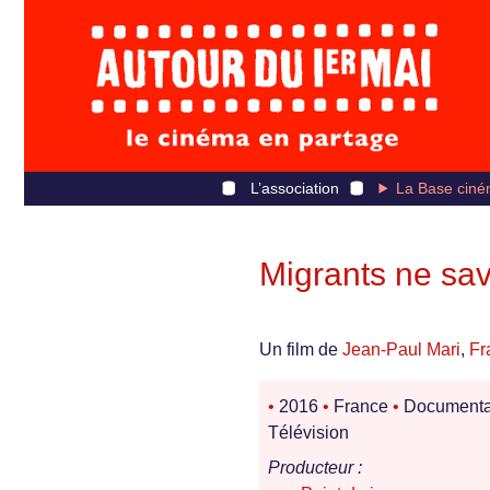
L’association
La Base ciné
Migrants ne sav
Un film de
Jean-Paul Mari
,
Fr
•
2016
•
France
•
Documenta
Télévision
Producteur :