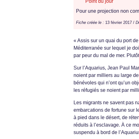
Point du jour
Pour une projection non comm
Fiche créée le :
13 février 2017 /
D
« Assis sur un quai du port d
Méditerranée sur lequel je do
par peur du mal de mer. Plutôt
Sur l’Aquarius, Jean Paul Mar
noient par milliers au large d
bénévoles qui n’ont qu’un obje
les réfugiés se noient par milli
Les migrants ne savent pas n
embarcations de fortune sur l
à pied dans le désert, de réte
réduits à l’esclavage. À ce mo
suspendu à bord de l’Aquarius