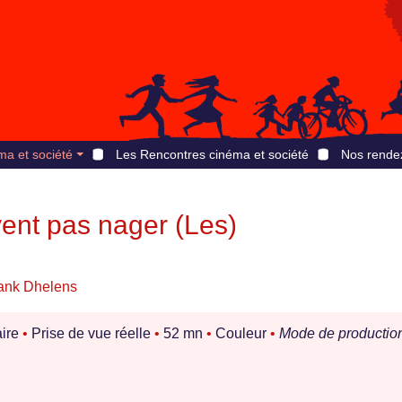
ma et société
Les Rencontres cinéma et société
Nos rende
ent pas nager (Les)
ank Dhelens
ire
•
Prise de vue réelle
•
52 mn
•
Couleur
•
Mode de production