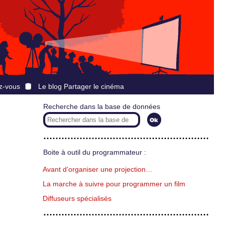
z-vous
Le blog Partager le cinéma
Recherche dans la base de données
Boite à outil du programmateur :
Avant d’organiser une projection…
La marche à suivre pour programmer un film
Diffuseurs spécialisés