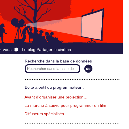
z-vous
Le blog Partager le cinéma
Recherche dans la base de données
Boite à outil du programmateur :
Avant d’organiser une projection…
La marche à suivre pour programmer un film
Diffuseurs spécialisés