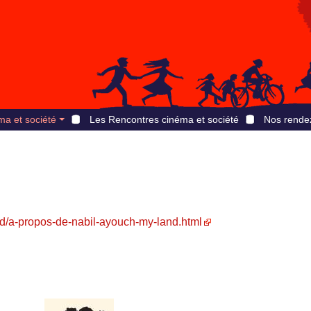
ma et société
Les Rencontres cinéma et société
Nos rende
d/a-propos-de-nabil-ayouch-my-land.html