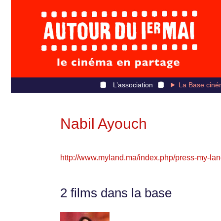
L’association
La Base ciné
Nabil Ayouch
http://www.myland.ma/index.php/press-my-lan
2 films dans la base