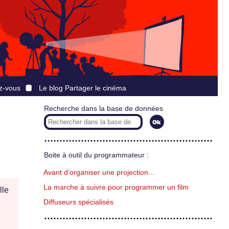
z-vous
Le blog Partager le cinéma
Recherche dans la base de données
Boite à outil du programmateur :
Avant d’organiser une projection…
La marche à suivre pour programmer un film
lle
Diffuseurs spécialisés