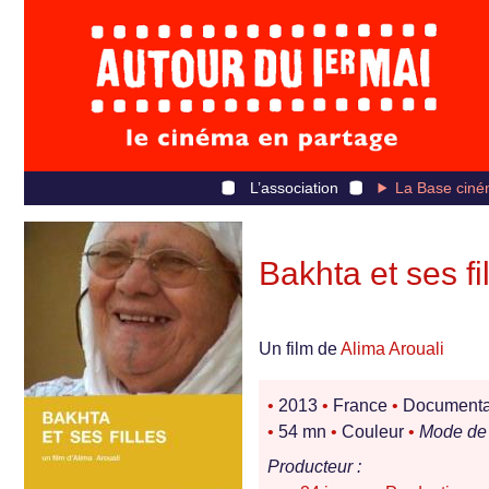
L’association
La Base ciné
Bakhta et ses fi
Un film de
Alima Arouali
•
2013
•
France
•
Documentair
•
54 mn
•
Couleur
•
Mode de 
Producteur :