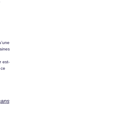
qu’une
zaines
 est-
 ce
sans