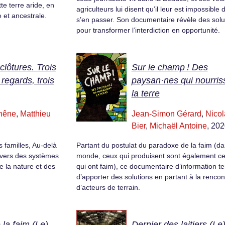
te terre aride, en
agriculteurs lui disent qu’il leur est impossible 
 et ancestrale.
s’en passer. Son documentaire révèle des solu
pour transformer l’interdiction en opportunité.
clôtures. Trois
Sur le champ ! Des
 regards, trois
paysan·nes qui nourris
la terre
hêne
,
Matthieu
Jean-Simon Gérard
,
Nicol
Bier
,
Michaël Antoine
, 20
s familles, Au-delà
Partant du postulat du paradoxe de la faim (da
n vers des systèmes
monde, ceux qui produisent sont également c
 la nature et des
qui ont faim), ce documentaire d’information te
d’apporter des solutions en partant à la rencon
d’acteurs de terrain.
la faim (Le)
Dernier des laitiers (Le