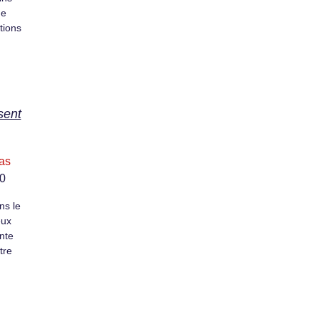
de
tions
sent
as
20
ns le
eux
nte
tre
)