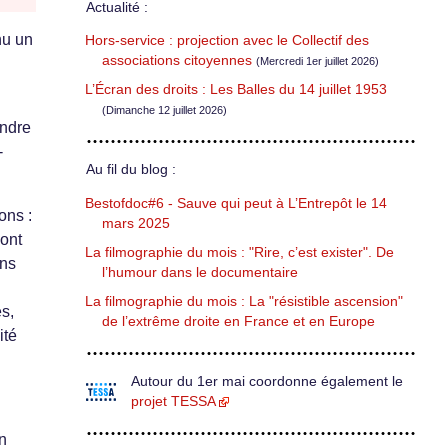
Actualité :
nu un
Hors-service : projection avec le Collectif des
associations citoyennes
(Mercredi 1er juillet 2026)
L’Écran des droits : Les Balles du 14 juillet 1953
(Dimanche 12 juillet 2026)
endre
-
Au fil du blog :
Bestofdoc#6 - Sauve qui peut à L’Entrepôt le 14
ons :
mars 2025
sont
La filmographie du mois : "Rire, c’est exister". De
ens
l’humour dans le documentaire
La filmographie du mois : La "résistible ascension"
s,
de l’extrême droite en France et en Europe
ité
Autour du 1er mai coordonne également le
projet TESSA
un