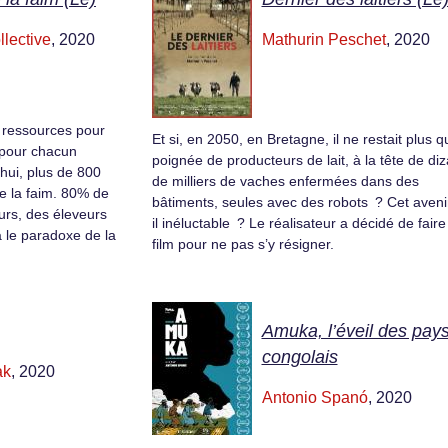
llective
, 2020
Mathurin Peschet
, 2020
 ressources pour
Et si, en 2050, en Bretagne, il ne restait plus 
e pour chacun
poignée de producteurs de lait, à la tête de di
’hui, plus de 800
de milliers de vaches enfermées dans des
de la faim. 80% de
bâtiments, seules avec des robots ? Cet avenir
urs, des éleveurs
il inéluctable ? Le réalisateur a décidé de faire
 le paradoxe de la
film pour ne pas s’y résigner.
Amuka, l’éveil des pay
congolais
ak
, 2020
Antonio Spanó
, 2020