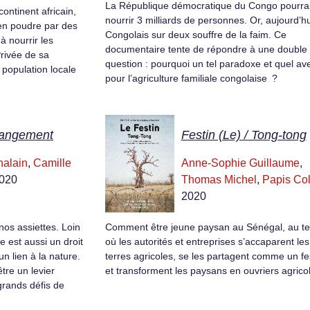
La République démocratique du Congo pourrai
ontinent africain,
nourrir 3 milliards de personnes. Or, aujourd’hu
 en poudre par des
Congolais sur deux souffre de la faim. Ce
à nourrir les
documentaire tente de répondre à une double
Privée de sa
question : pourquoi un tel paradoxe et quel ave
 population locale
pour l’agriculture familiale congolaise ?
changement
Festin (Le) / Tong-tong
halain
,
Camille
Anne-Sophie Guillaume
,
2020
Thomas Michel
,
Papis Col
2020
nos assiettes. Loin
Comment être jeune paysan au Sénégal, au t
e est aussi un droit
où les autorités et entreprises s’accaparent les
n lien à la nature.
terres agricoles, se les partagent comme un fe
être un levier
et transforment les paysans en ouvriers agrico
grands défis de