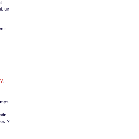
t
i, un
nir
y
,
emps
stin
les ?