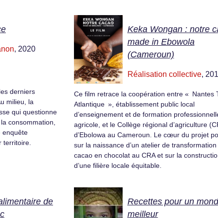
ce
Keka Wongan : notre c
made in Ebowola
anon
, 2020
(Cameroun)
Réalisation collective
, 20
 les derniers
Ce film retrace la coopération entre « Nantes 
 milieu, la
Atlantique », établissement public local
esse qui questionne
d’enseignement et de formation professionnell
 à la consommation,
agricole, et le Collège régional d’agriculture (
e enquête
d’Ebolowa au Cameroun. Le cœur du projet po
territoire.
sur la naissance d’un atelier de transformation
cacao en chocolat au CRA et sur la constructi
d’une filière locale équitable.
limentaire de
Recettes pour un mon
c
meilleur