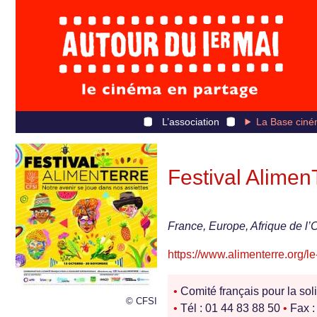
L’association
La Base ciné
Festival Alim
France, Europe, Afrique de l’
https://www.alimenterre.org/le
•
Comité français pour la soli
© CFSI
•
Tél : 01 44 83 88 50
•
Fax :