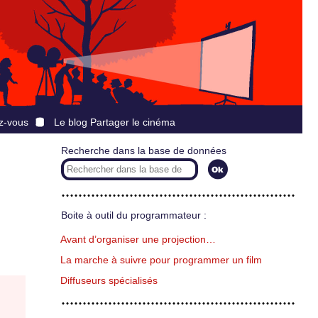
z-vous
Le blog Partager le cinéma
Recherche dans la base de données
Boite à outil du programmateur :
Avant d’organiser une projection…
La marche à suivre pour programmer un film
Diffuseurs spécialisés