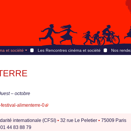
ma et société
Les Rencontres cinéma et société
Nos rende
enTERRE
Ouest – octobre
-festival-alimenterre-0
darité internationale (CFSI)
•
32 rue Le Peletier
•
75009 Paris
 01 44 83 88 79