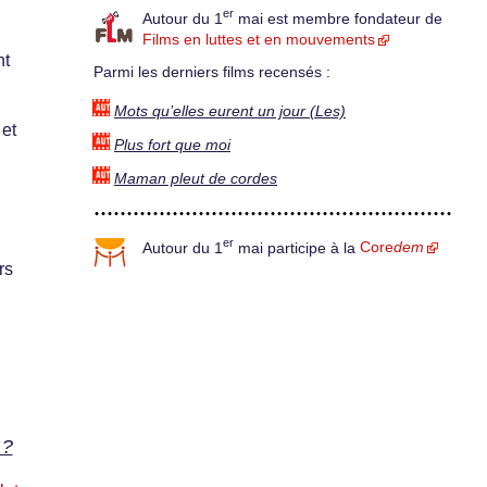
er
Autour du 1
mai est membre fondateur de
Films en luttes et en mouvements
nt
Parmi les derniers films recensés :
Mots qu’elles eurent un jour (Les)
 et
Plus fort que moi
Maman pleut de cordes
er
Autour du 1
mai participe à la
Core
dem
rs
 ?