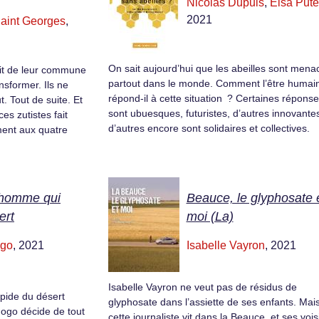
Nicolas Dupuis
,
Elsa Pute
2021
aint Georges
,
On sait aujourd’hui que les abeilles sont mena
ait de leur commune
partout dans le monde. Comment l’être humai
sformer. Ils ne
répond-il à cette situation ? Certaines répons
t. Tout de suite. Et
sont ubuesques, futuristes, d’autres innovante
es zutistes fait
d’autres encore sont solidaires et collectives.
ment aux quatre
l’homme qui
Beauce, le glyphosate 
ert
moi (La)
ogo
, 2021
Isabelle Vayron
, 2021
Isabelle Vayron ne veut pas de résidus de
apide du désert
glyphosate dans l’assiette de ses enfants. Mai
ogo décide de tout
cette journaliste vit dans la Beauce, et ses vois