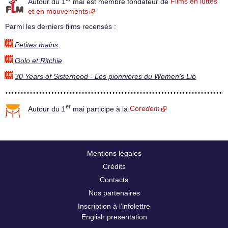
Autour du 1
mai est membre fondateur de
Films en luttes
et en mouvements
Parmi les derniers films recensés :
Petites mains
Golo et Ritchie
30 Years of Sisterhood - Les pionnières du Women’s Lib
er
Autour du 1
mai participe à la
Core
dem
Mentions légales
Crédits
Contacts
Nos partenaires
Inscription à l’infolettre
English presentation