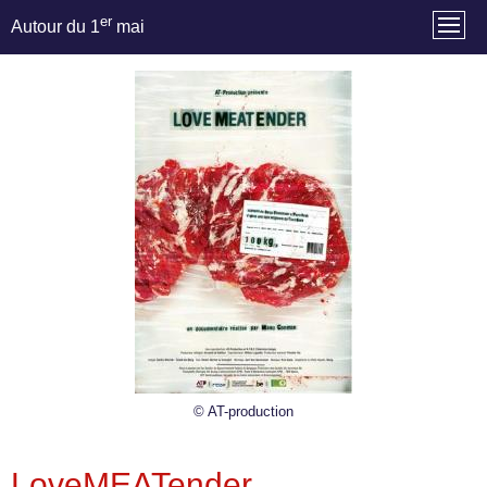
er
Autour du 1
mai
© AT-production
LoveMEATender