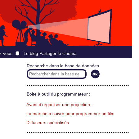
z-vous
Le blog Partager le cinéma
Recherche dans la base de données
Boite à outil du programmateur :
Avant d’organiser une projection…
La marche à suivre pour programmer un film
Diffuseurs spécialisés