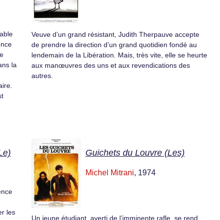
pable
Veuve d’un grand résistant, Judith Therpauve accepte
ence
de prendre la direction d’un grand quotidien fondé au
de
lendemain de la Libération. Mais, très vite, elle se heurte
ans la
aux manœuvres des uns et aux revendications des
autres.
aire.
st
Le)
Guichets du Louvre (Les)
Michel Mitrani
, 1974
dence
r les
Un jeune étudiant, averti de l’imminente rafle, se rend