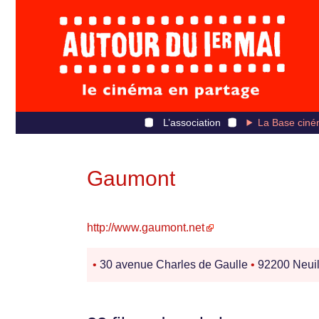
L’association
La Base ciné
Gaumont
http://www.gaumont.net
•
30 avenue Charles de Gaulle
•
92200 Neuil