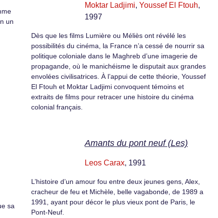
Moktar Ladjimi
,
Youssef El Ftouh
,
omme
1997
en un
Dès que les films Lumière ou Méliès ont révélé les
possibilités du cinéma, la France n’a cessé de nourrir sa
politique coloniale dans le Maghreb d’une imagerie de
propagande, où le manichéisme le disputait aux grandes
envolées civilisatrices. À l’appui de cette théorie, Youssef
El Ftouh et Moktar Ladjimi convoquent témoins et
extraits de films pour retracer une histoire du cinéma
colonial français.
Amants du pont neuf (Les)
Leos Carax
, 1991
L’histoire d’un amour fou entre deux jeunes gens, Alex,
cracheur de feu et Michèle, belle vagabonde, de 1989 a
1991, ayant pour décor le plus vieux pont de Paris, le
ue sa
Pont-Neuf.