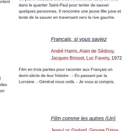
rtent
dans le quartier Saint-Paul pour tenter de sauver
quelques personnes. Il rencontre une jeune fille juive et
tente de la sauver en traversant vers la rive gauche.
Français, si vous saviez
André Harris
,
Alain de Sédouy
,
Jacques Brissot
,
Luc Favory
, 1972
Film en trois parties pour raconter aux Français un
demi-siècle de leur histoire : - En passant par la
l
Lorraine. - Général nous voilà. - Je vous ai compris.
iles
ion
Film comme les autres (Un)
Jean-Luc Godard
,
Groupe Dziga