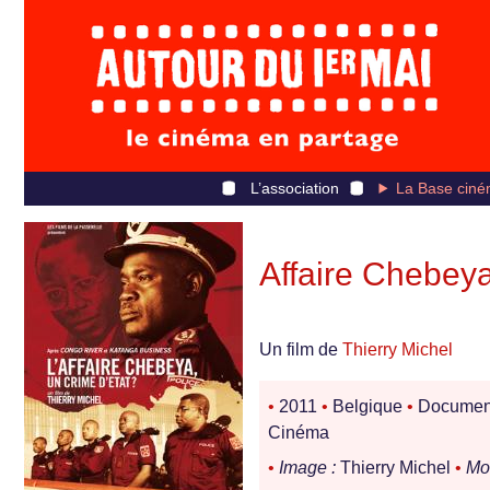
L’association
La Base ciné
Affaire Chebeya,
Un film de
Thierry Michel
•
2011
•
Belgique
•
Documen
Cinéma
•
Image :
Thierry Michel
•
Mo