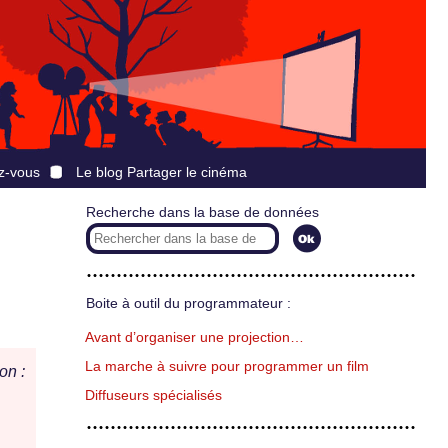
z-vous
Le blog Partager le cinéma
Recherche dans la base de données
Boite à outil du programmateur :
Avant d’organiser une projection…
La marche à suivre pour programmer un film
on :
Diffuseurs spécialisés