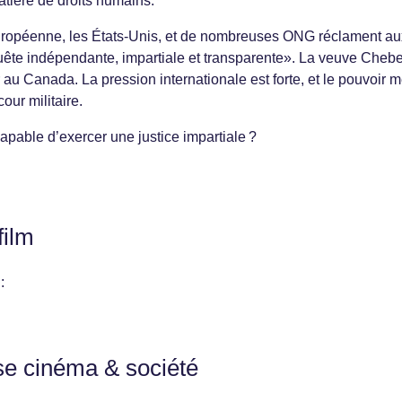
atière de droits humains.
uropéenne, les États-Unis, et de nombreuses ONG réclament au
ête indépendante, impartiale et transparente». La veuve Cheb
 au Canada. La pression internationale est forte, et le pouvoir m
our militaire.
e capable d’exercer une justice impartiale ?
film
:
se cinéma & société