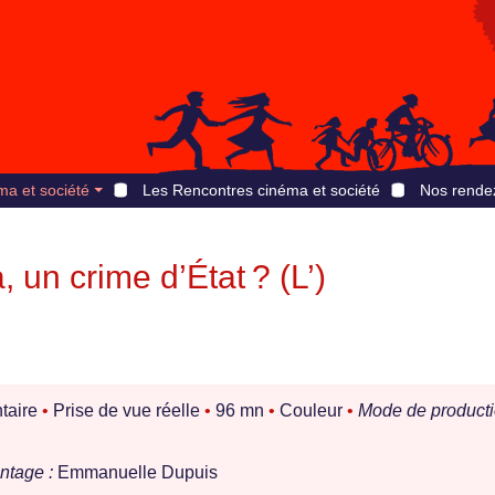
ma et société
Les Rencontres cinéma et société
Nos rende
 un crime d’État ? (L’)
taire
•
Prise de vue réelle
•
96 mn
•
Couleur
•
Mode de producti
ntage :
Emmanuelle Dupuis