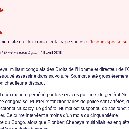
le
le
erciale du film, consulter la page sur les
diffuseurs spécialisé
5 /
Dernière mise à jour :
18 avril 2018
beya, militant congolais des Droits de l’Homme et directeur de 
retrouvé assassiné dans sa voiture. Sa mort a été grossièrement
n chauffeur a disparu.
agit d’un meurtre perpétré par les services policiers du général Nu
ice congolaise. Plusieurs fonctionnaires de police sont arrêtés, 
e colonel Mukalay. Le général Numbi est suspendu de ses foncti
anger. Ce crime intervient à moins d’un mois du cinquantième
e du Congo, alors que Floribert Chebeya multipliait les enquêt