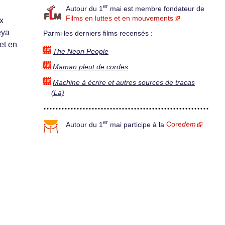
er
Autour du 1
mai est membre fondateur de
Films en luttes et en mouvements
x
eya
Parmi les derniers films recensés :
et en
The Neon People
Maman pleut de cordes
Machine à écrire et autres sources de tracas
(La)
er
Autour du 1
mai participe à la
Core
dem