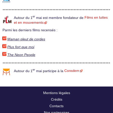
er
Autour du 1
mai est membre fondateur de
Films en luttes
et en mouvements
Parmi les derniers films recensés :
Maman pleut de cordes
Plus fort que moi
The Neon People
er
Autour du 1
mai participe à la
Core
dem
Mentions légales
Crédits
Contacts
Nos partenaires