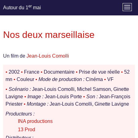
er
Autour du 1
mai
Nos deux marseillaise
Un film de
Jean-Louis Comolli
•
2002
•
France
•
Documentaire
•
Prise de vue réelle
•
52
mn
•
Couleur
•
Mode de production :
Cinéma
•
VF
•
Scénario :
Jean-Louis Comolli, Michel Samson, Ginette
Lavigne
•
Image :
Jean-Louis Porte
•
Son :
Jean-François
Priester
•
Montage :
Jean-Louis Comolli, Ginette Lavigne
Producteurs :
INA productions
13 Prod
Distributeur :