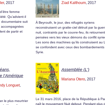
ler
, 2017
Ziad Kalthoum
, 2017
n d’être femme
été. Qu’advient-il
 documentaire suit
À Beyrouth, le jour, des réfugiés syriens
s, accompagnées
reconstruisent un gratte-ciel détruit par la guer
ent de partir et
nuit, contraints par le couvre-feu, ils retournen
pensées vers les vieux démons du conflit syrie
Les sons des machines qu’ils construisent au 
se confondent avec ceux des bombardements
Syrie.
léans,
Assemblée (L’)
de l’Amérique
Mariana Otero
, 2017
ndy Longuet
,
Le 31 mars 2016, place de la République à Par
an le plus meurtrier
naît le mouvement Nuit debout. Pendant plus 