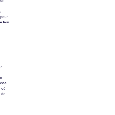
 en
s
 pour
e leur
de
de
asse
 où
, de