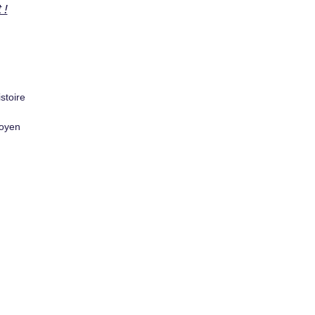
 !
stoire
toyen