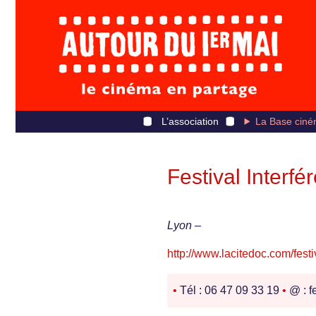
L’association
La Base ciné
Festival Interfé
Lyon –
http://www.lacitedoc.com/festi
•
Tél : 06 47 09 33 19
•
@ : f