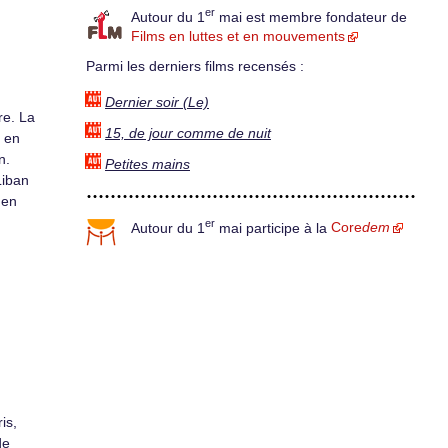
er
Autour du 1
mai est membre fondateur de
Films en luttes et en mouvements
Parmi les derniers films recensés :
Dernier soir (Le)
re. La
15, de jour comme de nuit
t en
n.
Petites mains
Liban
 en
er
Autour du 1
mai participe à la
Core
dem
is,
de