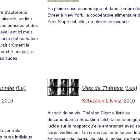
En pleine crise économique et dans l’ombre de
ire d’autoroute
Street à New York, la coopérative alimentaire 
picarde, un lieu
Park Slope est, elle, en pleine croissance.
des pensées et des
availlent ici mais
e poste d’observation
raît crûment la
marché unique, la
solitudes
onnée (La)
Vies de Thérèse (Les)
, 2016
Sébastien Lifshitz
, 2016
Au soir de sa vie, Thérèse Clerc a livré au
documentariste Sébastien Lifshitz un témoign
lucide sur le rapport qu’elle entretenait avec s
a centrale
corps vieillissant. Un corps qui toute sa vie dur
 rares individus
fut porteur de liberté, de joie, d’utopie, de force