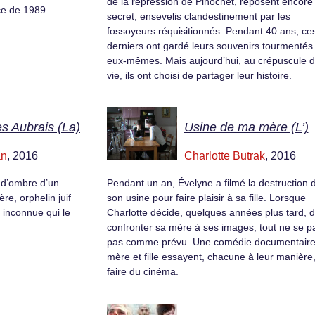
de la répression de Pinochet, reposent encore
ce de 1989.
secret, ensevelis clandestinement par les
fossoyeurs réquisitionnés. Pendant 40 ans, ce
derniers ont gardé leurs souvenirs tourmentés
eux-mêmes. Mais aujourd’hui, au crépuscule d
vie, ils ont choisi de partager leur histoire.
s Aubrais (La)
Usine de ma mère (L’)
an
, 2016
Charlotte Butrak
, 2016
 d’ombre d’un
Pendant un an, Évelyne a filmé la destruction 
ère, orphelin juif
son usine pour faire plaisir à sa fille. Lorsque
 inconnue qui le
Charlotte décide, quelques années plus tard, 
confronter sa mère à ses images, tout ne se p
pas comme prévu. Une comédie documentaire
mère et fille essayent, chacune à leur manière
faire du cinéma.