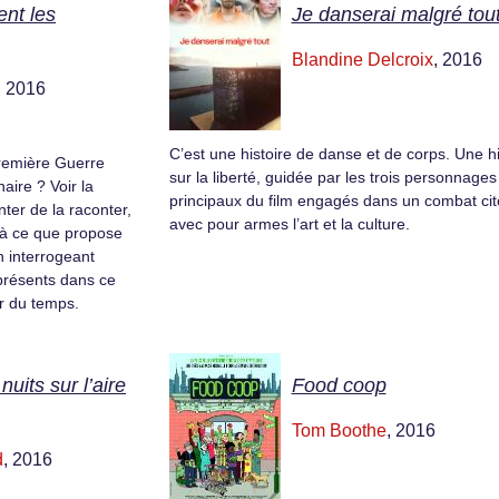
nt les
Je danserai malgré tout
Blandine Delcroix
, 2016
, 2016
C’est une histoire de danse et de corps. Une hi
Première Guerre
sur la liberté, guidée par les trois personnages
aire ? Voir la
principaux du film engagés dans un combat ci
ter de la raconter,
avec pour armes l’art et la culture.
ilà ce que propose
n interrogeant
s présents dans ce
ur du temps.
nuits sur l’aire
Food coop
Tom Boothe
, 2016
d
, 2016