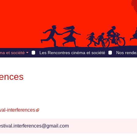
ma et société
Les Rencontres cinéma et société
Nos rende
rences
val-interferences
estival.interferences@gmail.com