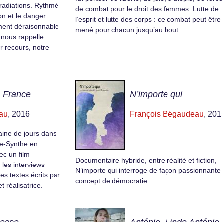
e radiations. Rythmé
de combat pour le droit des femmes. Lutte de
on et le danger
l’esprit et lutte des corps : ce combat peut être
ment déraisonnable
mené pour chacun jusqu’au bout.
s nous rappelle
r recours, notre
n France
N’importe qui
au
, 2016
François Bégaudeau
, 201
ine de jours dans
de-Synthe en
ec un film
Documentaire hybride, entre réalité et fiction,
 les interviews
N’importe qui interroge de façon passionnante 
les textes écrits par
concept de démocratie.
t réalisatrice.