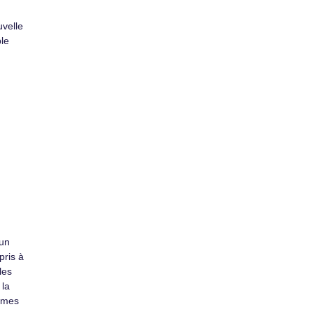
uvelle
le
 un
pris à
les
 la
imes