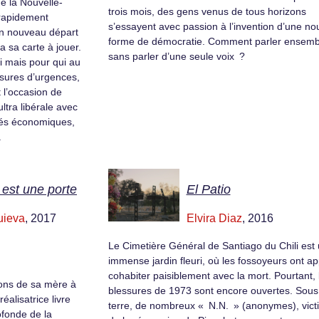
ge la Nouvelle-
trois mois, des gens venus de tous horizons
 rapidement
s’essayent avec passion à l’invention d’une no
un nouveau départ
forme de démocratie. Comment parler ensemb
a sa carte à jouer.
sans parler d’une seule voix ?
i mais pour qui au
esures d’urgences,
 l’occasion de
ltra libérale avec
lités économiques,
.
est une porte
El Patio
uieva
, 2017
Elvira Diaz
, 2016
Le Cimetière Général de Santiago du Chili est
immense jardin fleuri, où les fossoyeurs ont ap
cohabiter paisiblement avec la mort. Pourtant, 
ons de sa mère à
blessures de 1973 sont encore ouvertes. Sous
réalisatrice livre
terre, de nombreux « N.N. » (anonymes), vict
ofonde de la