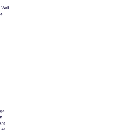
 Wall
de
age
on
ant
 et