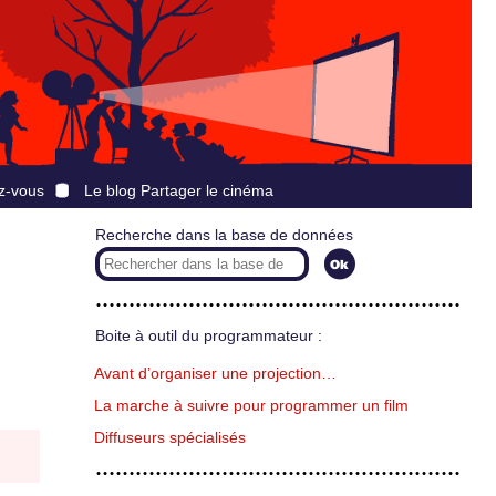
z-vous
Le blog Partager le cinéma
Recherche dans la base de données
Boite à outil du programmateur :
Avant d’organiser une projection…
La marche à suivre pour programmer un film
Diffuseurs spécialisés