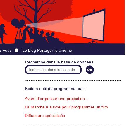
z-vous
Le blog Partager le cinéma
Recherche dans la base de données
Boite à outil du programmateur :
Avant d’organiser une projection…
La marche à suivre pour programmer un film
Diffuseurs spécialisés