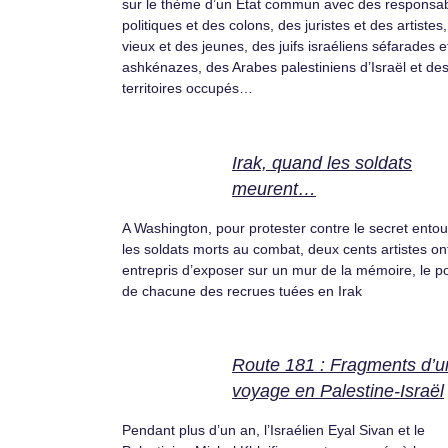
sur le thème d’un État commun avec des responsa
politiques et des colons, des juristes et des artistes
vieux et des jeunes, des juifs israéliens séfarades e
ashkénazes, des Arabes palestiniens d’Israël et de
territoires occupés…
Irak, quand les soldats
meurent…
A Washington, pour protester contre le secret entou
les soldats morts au combat, deux cents artistes on
entrepris d’exposer sur un mur de la mémoire, le po
de chacune des recrues tuées en Irak
Route 181 : Fragments d’u
voyage en Palestine-Israël
Pendant plus d’un an, l’Israélien Eyal Sivan et le