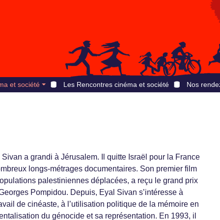
ma et société
Les Rencontres cinéma et société
Nos rende
Sivan a grandi à Jérusalem. Il quitte Israël pour la France
nombreux longs-métrages documentaires. Son premier film
populations palestiniennes déplacées, a reçu le grand prix
e Georges Pompidou. Depuis, Eyal Sivan s’intéresse à
vail de cinéaste, à l’utilisation politique de la mémoire en
mentalisation du génocide et sa représentation. En 1993, il