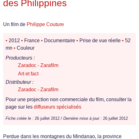
des Philippines
Un film de
Philippe Couture
•
2012
•
France
•
Documentaire
•
Prise de vue réelle
•
52
mn
•
Couleur
Producteurs :
Zaradoc - Zarafilm
Art et fact
Distributeur :
Zaradoc - Zarafilm
Pour une projection non commerciale du film, consulter la
page sur les
diffuseurs spécialisés
Fiche créée le :
26 juillet 2012 /
Dernière mise à jour :
26 juillet 2012
Per­due dans les mon­tagnes du Min­danao, la province