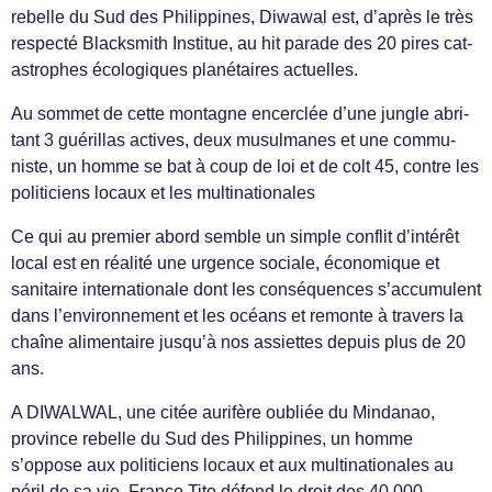
rebelle du Sud des Philip­pines, Diwawal est, d’après le très
respecté Black­smith Institue, au hit parade des 20 pires cat­
a­stro­phes écologiques plané­taires actuelles.
Au som­met de cette mon­tagne encer­clée d’une jun­gle abri­
tant 3 guéril­las actives, deux musul­manes et une com­mu­
niste, un homme se bat à coup de loi et de colt 45, con­tre les
politi­ciens locaux et les multinationales
Ce qui au pre­mier abord sem­ble un sim­ple con­flit d’intérêt
local est en réal­ité une urgence sociale, économique et
san­i­taire inter­na­tionale dont les con­séquences s’accumulent
dans l’environnement et les océans et remonte à tra­vers la
chaîne ali­men­taire jusqu’à nos assi­ettes depuis plus de 20
ans.
A DIWALWAL, une citée aurifère oubliée du Min­danao,
province rebelle du Sud des Philip­pines, un homme
s’oppose aux politi­ciens locaux et aux multi­na­tionales au
péril de sa vie. Franco Tito défend le droit des 40.000