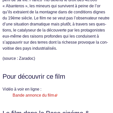
« Aban­teros », les mineurs qui sur­vivent à peine de l’or
qu’ils extraient de la mon­tagne dans de con­di­tions dignes
du 19ème siè­cle. Le film ne se veut pas l’observateur neu­tre
d’une sit­u­a­tion dra­ma­tique mais plutôt, à tra­vers ses ques­
tions, le catal­y­seur de la décou­verte par les pro­tag­o­nistes
eux-même des raisons pro­fondes qui les con­duisent à
s’appauvrir sur des ter­res dont la richesse provoque la con­
voitise des pays industrialisés.
(source : Zaradoc)
Pour découvrir ce film
Vidéo à voir en ligne :
Bande annonce du film