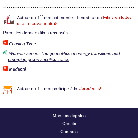
er
Autour du 1
mai est membre fondateur de
Films en luttes
et en mouvements
Parmi les derniers films recensés :
Chasing Time
Webinar series: The geopolitics of energy transitions and
emerging green sacrifice zones
Inadapté
er
Autour du 1
mai participe à la
Core
dem
Mentions légales
Crédits
Contacts