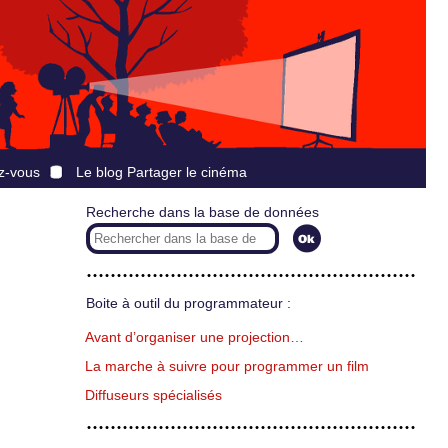
z-vous
Le blog Partager le cinéma
Recherche dans la base de données
Boite à outil du programmateur :
Avant d’organiser une projection…
La marche à suivre pour programmer un film
Diffuseurs spécialisés