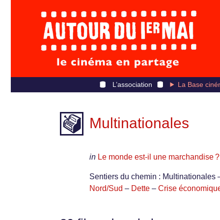
L’association
La Base ciné
Multinationales
in
Le monde est-il une marchandise ?
Sentiers du chemin : Multinationales
Nord/Sud
–
Dette
–
Crise économiqu