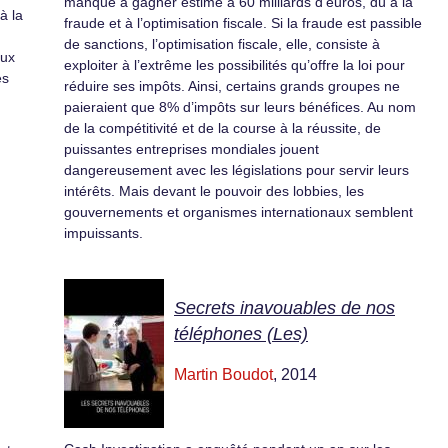
manque à gagner estimé à 60 milliards d’euros, dû à la
à la
fraude et à l’optimisation fiscale. Si la fraude est passible
de sanctions, l’optimisation fiscale, elle, consiste à
aux
exploiter à l’extrême les possibilités qu’offre la loi pour
es
réduire ses impôts. Ainsi, certains grands groupes ne
paieraient que 8% d’impôts sur leurs bénéfices. Au nom
de la compétitivité et de la course à la réussite, de
puissantes entreprises mondiales jouent
dangereusement avec les législations pour servir leurs
intérêts. Mais devant le pouvoir des lobbies, les
gouvernements et organismes internationaux semblent
impuissants.
Secrets inavouables de nos
téléphones (Les)
Martin Boudot
, 2014