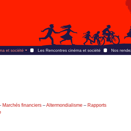
ma et société
Les Rencontres cinéma et société
Nos rende
 –
Marchés financiers
–
Altermondialisme
–
Rapports
e