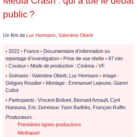
Media Crash : qui a tué le débat
public ?
Un film de
Luc Hermann
,
Valentine Oberti
•
2022
•
France
•
Documentaire d’information ou
reportage d’investigation
•
Prise de vue réelle
•
87 min
•
Couleur
•
Mode de production :
Cinéma
•
VF
•
Scénario :
Valentine Oberti, Luc Hermann
•
Image :
Grégory Roudier
•
Montage :
Emmanuel Lejeune, Gianni
Collot
•
Participants :
Vincent Bolloré, Bernard Arnault, Cyril
Hanouna, Eric Zemmour, Yann Barthès, François Ruffin
Producteurs :
Premières lignes productions
Mediapart