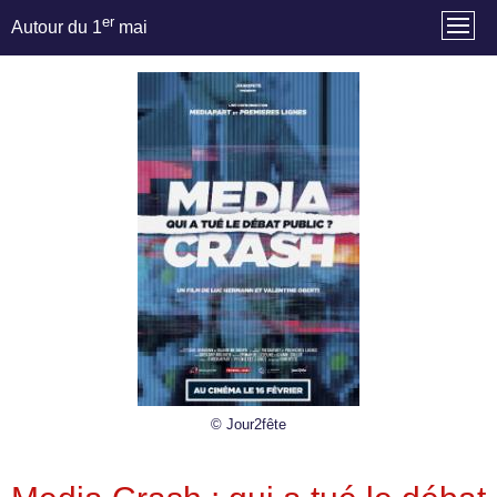
er
Autour du 1
mai
© Jour2fête