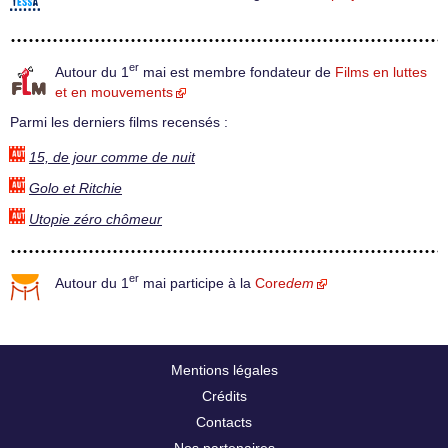
er
Autour du 1
mai est membre fondateur de
Films en luttes
et en mouvements
Parmi les derniers films recensés :
15, de jour comme de nuit
Golo et Ritchie
Utopie zéro chômeur
er
Autour du 1
mai participe à la
Core
dem
Mentions légales
Crédits
Contacts