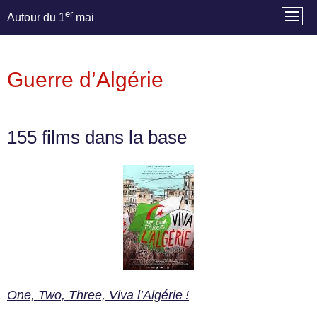
er
Autour du 1
mai
Guerre d’Algérie
155 films dans la base
One, Two, Three, Viva l’Algérie !