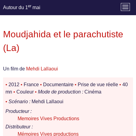
er
Autour du 1
mai
Moudjahida et le parachutiste
(La)
Un film de
Mehdi Lallaoui
•
2012
•
France
•
Documentaire
•
Prise de vue réelle
•
40
mn
•
Couleur
•
Mode de production :
Cinéma
•
Scénario :
Mehdi Lallaoui
Producteur :
Memoires Vives Productions
Distributeur :
Mémoires Vives productions