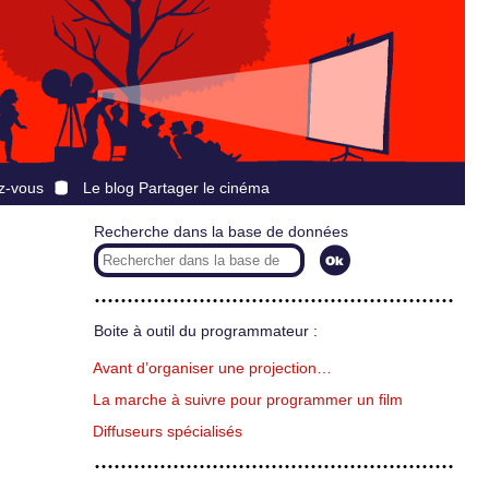
z-vous
Le blog Partager le cinéma
Recherche dans la base de données
Boite à outil du programmateur :
Avant d’organiser une projection…
La marche à suivre pour programmer un film
Diffuseurs spécialisés