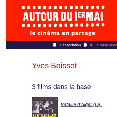
L’association
La Base ciné
Yves Boisset
3 films dans la base
Bataille d’Alger (La)