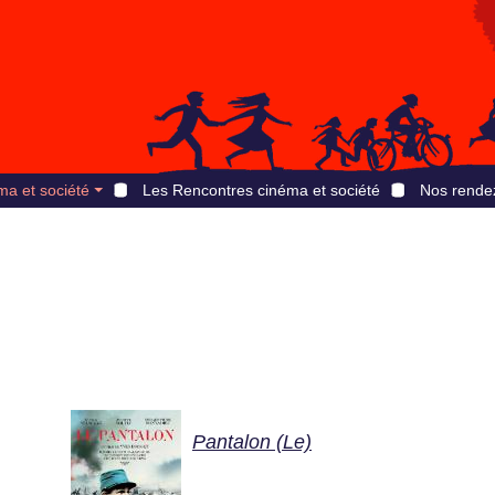
ma et société
Les Rencontres cinéma et société
Nos rende
Pantalon (Le)