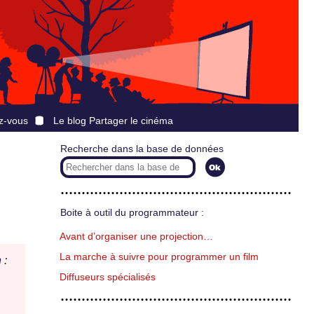
z-vous
Le blog Partager le cinéma
Recherche dans la base de données
Boite à outil du programmateur :
Avant d’organiser une projection…
La marche à suivre pour programmer un film
 :
Diffuseurs spécialisés