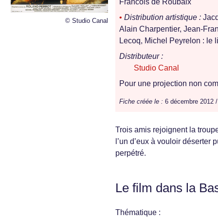
Francois de Roubaix
•
Distribution artistique :
Jacq
© Studio Canal
Alain Charpentier, Jean-Fra
Lecoq, Michel Peyrelon : le l
Distributeur :
Studio Canal
Pour une projection non comm
Fiche créée le :
6 décembre 2012 
Trois amis rejoignent la trou
l’un d’eux à vouloir déserter p
perpétré.
Le film dans la Ba
Thématique :