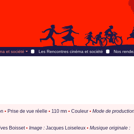
ma et société
Les Rencontres cinéma et société
Nos rende
on
•
Prise de vue réelle
•
110 mn
•
Couleur
•
Mode de production
Yves Boisset
•
Image :
Jacques Loiseleux
•
Musique originale :