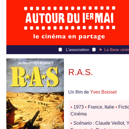
L’association
La Base ciné
R.A.S.
Un film de
Yves Boisset
•
1973
•
France, Italie
•
Ficti
Cinéma
•
Scénario :
Claude Veillot, 