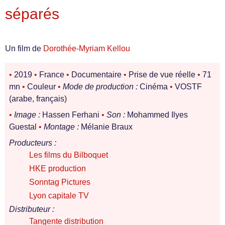
séparés
Un film de
Dorothée-Myriam Kellou
•
2019
•
France
•
Documentaire
•
Prise de vue réelle
•
71
mn
•
Couleur
•
Mode de production :
Cinéma
•
VOSTF
(arabe, français)
•
Image :
Hassen Ferhani
•
Son :
Mohammed Ilyes
Guestal
•
Montage :
Mélanie Braux
Producteurs :
Les films du Bilboquet
HKE production
Sonntag Pictures
Lyon capitale TV
Distributeur :
Tangente distribution