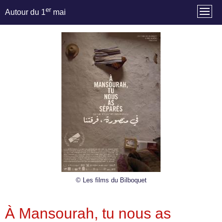
er
Autour du 1
mai
© Les films du Bilboquet
À Mansourah, tu nous as