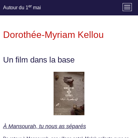
er
Autour du 1
mai
Dorothée-Myriam Kellou
Un film dans la base
À Mansourah, tu nous as séparés