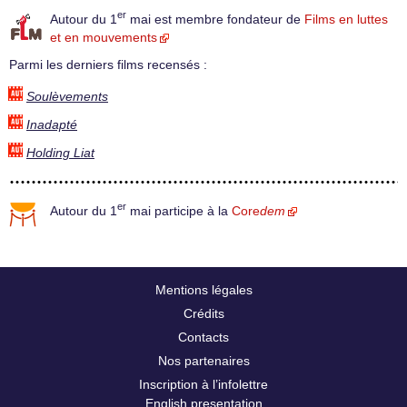
er
Autour du 1
mai est membre fondateur de
Films en luttes
et en mouvements
Parmi les derniers films recensés :
Soulèvements
Inadapté
Holding Liat
er
Autour du 1
mai participe à la
Core
dem
Mentions légales
Crédits
Contacts
Nos partenaires
Inscription à l’infolettre
English presentation