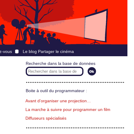
z-vous
Le blog Partager le cinéma
Recherche dans la base de données
Boite à outil du programmateur :
Avant d’organiser une projection…
La marche à suivre pour programmer un film
Diffuseurs spécialisés