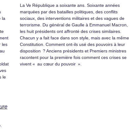
La Ve République a soixante ans. Soixante années
s
marquées par des batailles politiques, des conflits
 la
sociaux, des interventions militaires et des vagues de
terrorisme. Du général de Gaulle à Emmanuel Macron,
te
les huit présidents ont affronté des crises similaires.
mment
Chacun y a fait face dans son style, mais avec la même
 les
Constitution. Comment ont-ils usé des pouvoirs à leur
 au
disposition ? Anciens présidents et Premiers ministres
racontent pour la première fois comment ces crises se
oldat
vivent « au cœur du pouvoir ».
ives
s le
rure
.