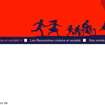
ma et société
Les Rencontres cinéma et société
Nos rende
es de