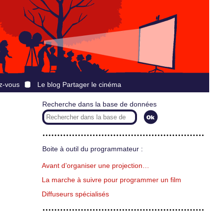
z-vous
Le blog Partager le cinéma
Recherche dans la base de données
Boite à outil du programmateur :
Avant d’organiser une projection…
La marche à suivre pour programmer un film
Diffuseurs spécialisés