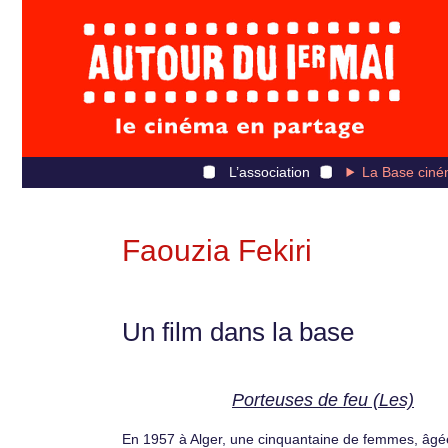
L’association
La Base ciné
Faouzia Fekiri
Un film dans la base
Porteuses de feu (Les)
En 1957 à Alger, une cinquantaine de femmes, âgé