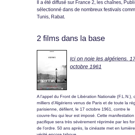
Il a été diffusé sur France 2, les chaînes, Pub
sélectionné dans de nombreux festivals com
Tunis, Rabat.
2 films dans la base
Ici on noie les algériens. 1
octobre 1961
A l’appel du Front de Libération Nationale (F.L.N.), 
milliers d’Algériens venus de Paris et de toute la ré
parisienne, défilent, le 17 octobre 1961, contre le
couvre-feu qui leur est imposé. Cette manifestation
pacifique sera très sévèrement réprimée par les fo
de l’ordre. 50 ans après, la cinéaste met en lumièr
vérité encore taboue.