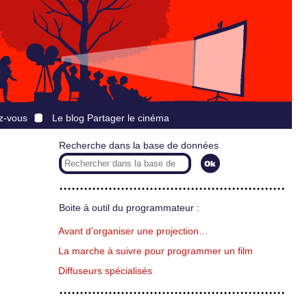
z-vous
Le blog Partager le cinéma
Recherche dans la base de données
Boite à outil du programmateur :
Avant d’organiser une projection…
La marche à suivre pour programmer un film
Diffuseurs spécialisés