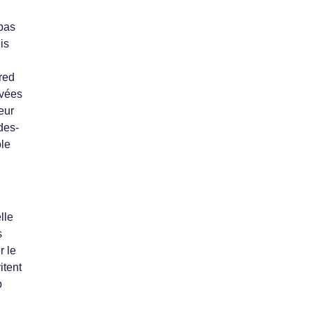
 pas
is
red
uvées
eur
des-
ôle
lle
s
r le
itent
p