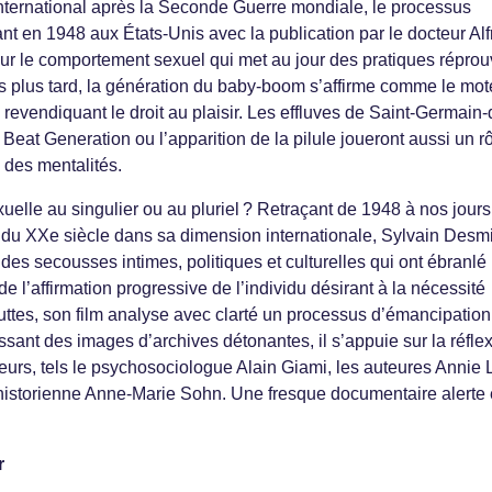
nternational après la Seconde Guerre mondiale, le processus
nt en 1948 aux États-Unis avec la publication par le docteur Alf
ur le comportement sexuel qui met au jour des pratiques répro
s plus tard, la génération du baby-boom s’affirme comme le mot
revendiquant le droit au plaisir. Les effluves de Saint-Germain-
a Beat Generation ou l’apparition de la pilule joueront aussi un r
 des mentalités.
exuelle au singulier ou au pluriel ? Retraçant de 1948 à nos jours
du XXe siècle dans sa dimension internationale, Sylvain Desmil
des secousses intimes, politiques et culturelles qui ont ébranlé
 l’affirmation progressive de l’individu désirant à la nécessité
s luttes, son film analyse avec clarté un processus d’émancipatio
sant des images d’archives détonantes, il s’appuie sur la réfle
urs, tels le psychosociologue Alain Giami, les auteures Annie 
’historienne Anne-Marie Sohn. Une fresque documentaire alerte 
r