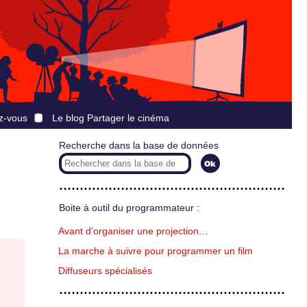
z-vous
Le blog Partager le cinéma
Recherche dans la base de données
Boite à outil du programmateur :
Avant d’organiser une projection…
La marche à suivre pour programmer un film
Diffuseurs spécialisés