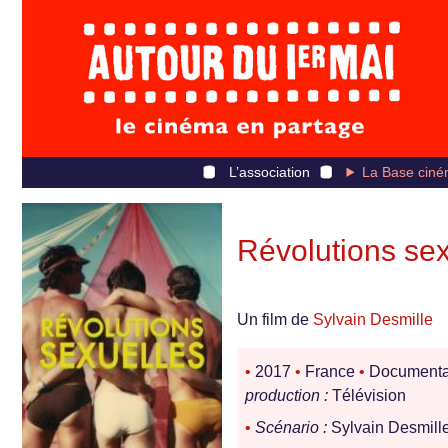
L’association
La Base ciné
Révolutions sex
Un film de
Sylvain Desmille
•
2017
•
France
•
Documenta
production :
Télévision
•
Scénario :
Sylvain Desmill