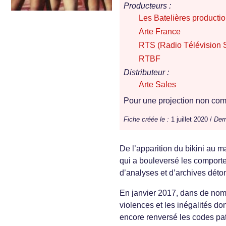
Producteurs :
Les Batelières producti
Arte France
RTS (Radio Télévision 
RTBF
Distributeur :
Arte Sales
Pour une projection non comm
Fiche créée le :
1 juillet 2020 /
Dern
De l’apparition du bikini au m
qui a bouleversé les comport
d’analyses et d’archives déto
En janvier 2017, dans de nom
violences et les inégalités do
encore renversé les codes pat