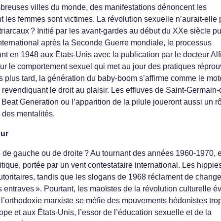
breuses villes du monde, des manifestations dénoncent les
nt les femmes sont victimes. La révolution sexuelle n’aurait-elle
riarcaux ? Initié par les avant-gardes au début du XXe siècle pu
nternational après la Seconde Guerre mondiale, le processus
nt en 1948 aux États-Unis avec la publication par le docteur Alf
ur le comportement sexuel qui met au jour des pratiques répro
s plus tard, la génération du baby-boom s’affirme comme le mot
revendiquant le droit au plaisir. Les effluves de Saint-Germain-
a Beat Generation ou l’apparition de la pilule joueront aussi un r
 des mentalités.
our
le de gauche ou de droite ? Au tournant des années 1960-1970, e
ique, portée par un vent contestataire international. Les hippie
autoritaires, tandis que les slogans de 1968 réclament de change
 entraves ». Pourtant, les maoïstes de la révolution culturelle év
 l’orthodoxie marxiste se méfie des mouvements hédonistes tro
pe et aux États-Unis, l’essor de l’éducation sexuelle et de la