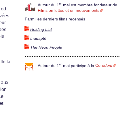
er
Autour du 1
mai est membre fondateur de
red
Films en luttes et en mouvements
uvées
Parmi les derniers films recensés :
eur
des-
Holding Liat
ôle
Inadapté
The Neon People
le la
er
Autour du 1
mai participe à la
Core
dem
n aux
xion
Le
et