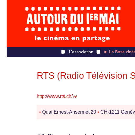
L’association
La Base ciné
RTS (Radio Télévision S
http://www.rts.ch/
•
Quai Ernest-Ansermet 20
•
CH-1211 Genè