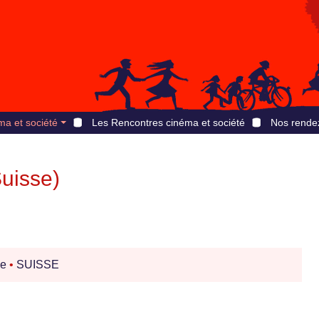
ma et société
Les Rencontres cinéma et société
Nos rende
uisse)
ve
•
SUISSE