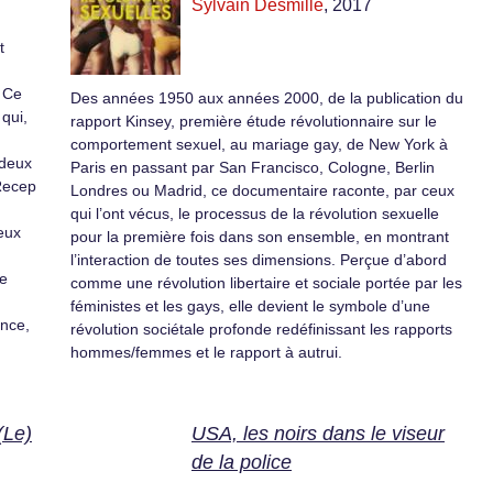
Sylvain Desmille
, 2017
t
? Ce
Des années 1950 aux années 2000, de la publication du
qui,
rapport Kinsey, première étude révolutionnaire sur le
comportement sexuel, au mariage gay, de New York à
 deux
Paris en passant par San Francisco, Cologne, Berlin
 Recep
Londres ou Madrid, ce documentaire raconte, par ceux
qui l’ont vécus, le processus de la révolution sexuelle
ieux
pour la première fois dans son ensemble, en montrant
l’interaction de toutes ses dimensions. Perçue d’abord
le
comme une révolution libertaire et sociale portée par les
féministes et les gays, elle devient le symbole d’une
nce,
révolution sociétale profonde redéfinissant les rapports
hommes/femmes et le rapport à autrui.
(Le)
USA, les noirs dans le viseur
de la police