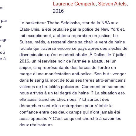
Laurence Gemperle
,
Steven Artels
,
ns
2016
 par
Le basketteur Thabo Sefolosha, star de la NBA aux
re
États-Unis, a été brutalisé par la police de New York et,
fait exceptionnel, a obtenu réparation en justice. Le
vage.
Suisse, métis, a ressenti dans sa chair le vent de haine
u
raciale qui traverse encore ce pays après des siècles de
 où
discrimination qu’on espérait abolie. À Dallas, le 7 juillet
e à
2016, un réserviste noir de l’armée a abattu, tel un
sniper, cinq représentants des forces de l’ordre en
marge d’une manifestation anti-police. Son but : venger
dans le sang la mort de tous ses frères afro-américains
victimes de brutalités policières. Comment en sommes-
nous arrivés à un tel degré de haine ? La situation est-
elle aussi tranchée chez nous ? Et surtout des
démarches sont-elles entreprises pour rétablir la
confiance entre ces deux camps qui n’ont jamais été
aussi opposés ? C’est ce qu’ont cherché à savoir les
deux réalisateurs.