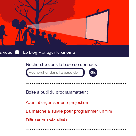
z-vous
Le blog Partager le cinéma
Recherche dans la base de données
Boite à outil du programmateur :
Avant d’organiser une projection…
La marche à suivre pour programmer un film
Diffuseurs spécialisés