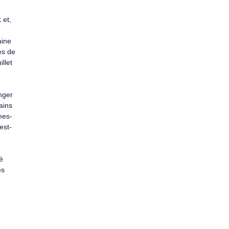
 et,
aine
es de
illet
nger
ains
mes-
est-
é
es