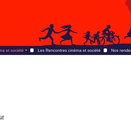
ma et société
Les Rencontres cinéma et société
Nos rende
ur