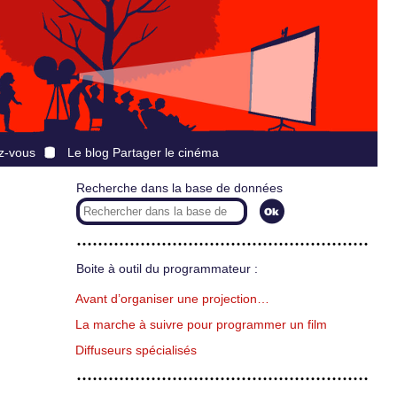
z-vous
Le blog Partager le cinéma
Recherche dans la base de données
Boite à outil du programmateur :
Avant d’organiser une projection…
La marche à suivre pour programmer un film
Diffuseurs spécialisés