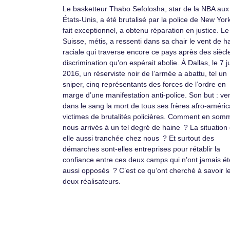
Le basketteur Thabo Sefolosha, star de la NBA aux
États-Unis, a été brutalisé par la police de New York
fait exceptionnel, a obtenu réparation en justice. Le
Suisse, métis, a ressenti dans sa chair le vent de h
raciale qui traverse encore ce pays après des siècl
discrimination qu’on espérait abolie. À Dallas, le 7 ju
2016, un réserviste noir de l’armée a abattu, tel un
sniper, cinq représentants des forces de l’ordre en
marge d’une manifestation anti-police. Son but : ve
dans le sang la mort de tous ses frères afro-améric
victimes de brutalités policières. Comment en som
nous arrivés à un tel degré de haine ? La situation 
elle aussi tranchée chez nous ? Et surtout des
démarches sont-elles entreprises pour rétablir la
confiance entre ces deux camps qui n’ont jamais ét
aussi opposés ? C’est ce qu’ont cherché à savoir l
deux réalisateurs.