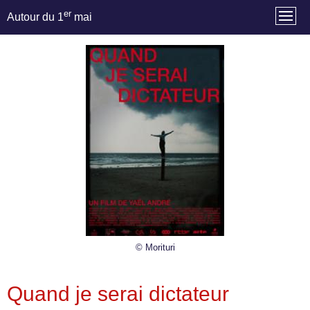
er
Autour du 1
mai
© Morituri
Quand je serai dictateur