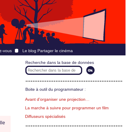
z-vous
Le blog Partager le cinéma
Recherche dans la base de données
Boite à outil du programmateur :
Avant d’organiser une projection…
La marche à suivre pour programmer un film
Diffuseurs spécialisés
lle