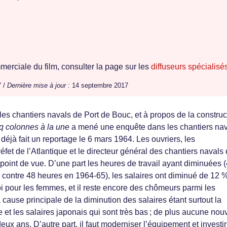
erciale du film, consulter la page sur les
diffuseurs spécialisé
7 /
Dernière mise à jour :
14 septembre 2017
les chantiers navals de Port de Bouc, et à propos de la construc
q colonnes à la une
a mené une enquête dans les chantiers na
 déjà fait un reportage le 6 mars 1964. Les ouvriers, les
éfet de l’Atlantique et le directeur général des chantiers navals
 point de vue. D’une part les heures de travail ayant diminuées 
contre 48 heures en 1964-65), les salaires ont diminué de 12 
oi pour les femmes, et il reste encore des chômeurs parmi les
 cause principale de la diminution des salaires étant surtout la
et les salaires japonais qui sont très bas ; de plus aucune nou
eux ans. D’autre part, il faut moderniser l’équipement et investi