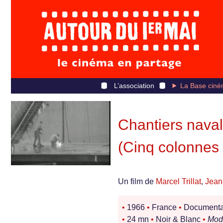
L’association
La Base ciné
Chantiers naval
(Cinq colonnes 
Un film de
Marcel Trillat
,
Jean
•
1966
•
France
•
Documentair
•
24 mn
•
Noir & Blanc
•
Mode