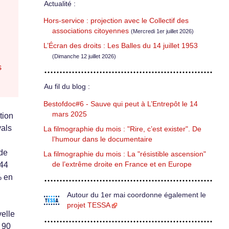
Actualité :
Hors-service : projection avec le Collectif des
associations citoyennes
(Mercredi 1er juillet 2026)
L’Écran des droits : Les Balles du 14 juillet 1953
(Dimanche 12 juillet 2026)
s
Au fil du blog :
Bestofdoc#6 - Sauve qui peut à L’Entrepôt le 14
mars 2025
tion
vals
La filmographie du mois : "Rire, c’est exister". De
l’humour dans le documentaire
 de
La filmographie du mois : La "résistible ascension"
de l’extrême droite en France et en Europe
(44
% en
Autour du 1er mai coordonne également le
projet TESSA
velle
r 90