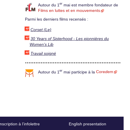
er
Autour du 1
mai est membre fondateur de
Films en luttes et en mouvements
Parmi les derniers films recensés :
Corset (Le)
30 Years of Sisterhood - Les pionnières du
Women’s Lib
Travail soigné
er
Autour du 1
mai participe à la
Core
dem
Inscription à l’infolettre
English presentation