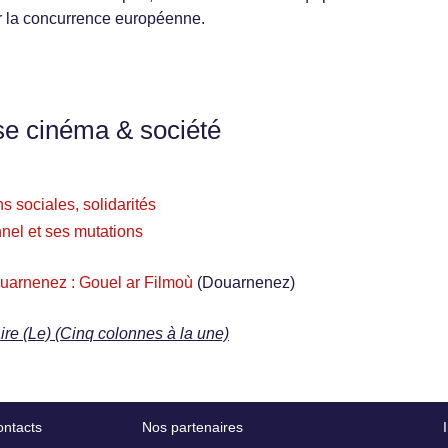
r la concurrence européenne.
se cinéma & société
s sociales, solidarités
nel et ses mutations
uarnenez : Gouel ar Filmoù
(Douarnenez)
re (Le) (Cinq colonnes à la une)
ntacts
Nos partenaires