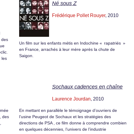
Né sous Z
Frédérique Pollet Rouyer
, 2010
l
d des
Un film sur les enfants métis en Indochine « rapatriés »
gue
en France, arrachés à leur mère après la chute de
clic.
Saigon.
 les
Sochaux cadences en chaîne
Laurence Jourdan
, 2010
armée
En mettant en parallèle le témoignage d’ouvriers de
, des
l’usine Peugeot de Sochaux et les stratégies des
,
directions de PSA , ce film donne à comprendre combien
en quelques décennies, l’univers de l’industrie