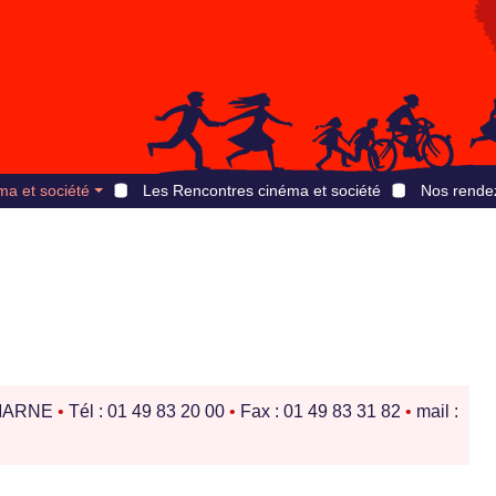
ma et société
Les Rencontres cinéma et société
Nos rende
-MARNE
•
Tél : 01 49 83 20 00
•
Fax : 01 49 83 31 82
•
mail :