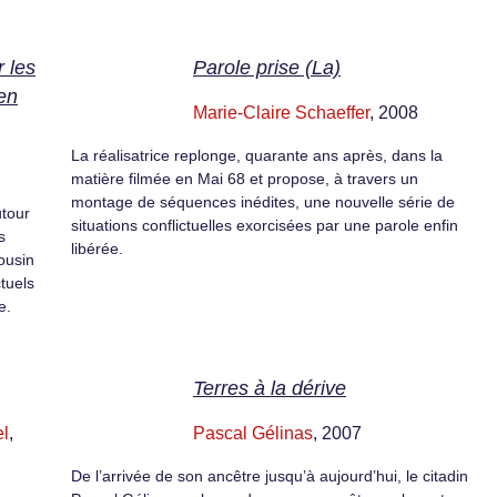
 les
Parole prise (La)
en
Marie-Claire Schaeffer
, 2008
La réalisatrice replonge, quarante ans après, dans la
matière filmée en Mai 68 et propose, à travers un
montage de séquences inédites, une nouvelle série de
utour
situations conflictuelles exorcisées par une parole enfin
s
libérée.
ousin
tuels
e.
Terres à la dérive
l
,
Pascal Gélinas
, 2007
De l’arrivée de son ancêtre jusqu’à aujourd’hui, le citadin