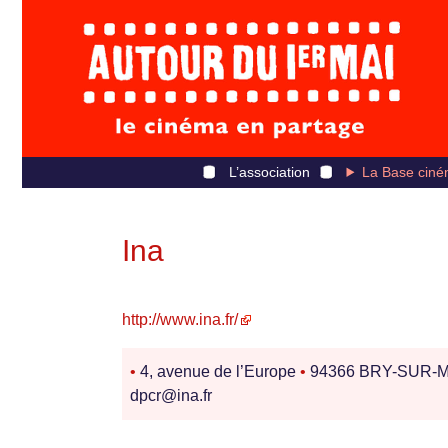
L’association
La Base ciné
Ina
http://www.ina.fr/
•
4, avenue de l’Europe
•
94366 BRY-SUR
dpcr@ina.fr