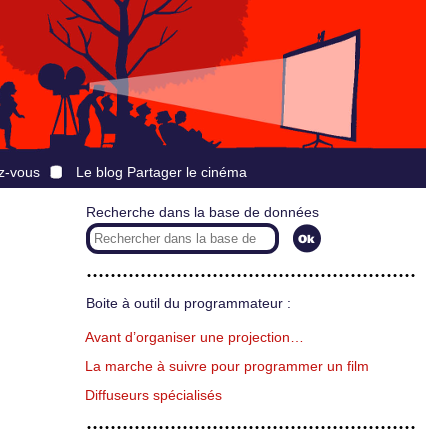
z-vous
Le blog Partager le cinéma
Recherche dans la base de données
Boite à outil du programmateur :
Avant d’organiser une projection…
La marche à suivre pour programmer un film
Diffuseurs spécialisés